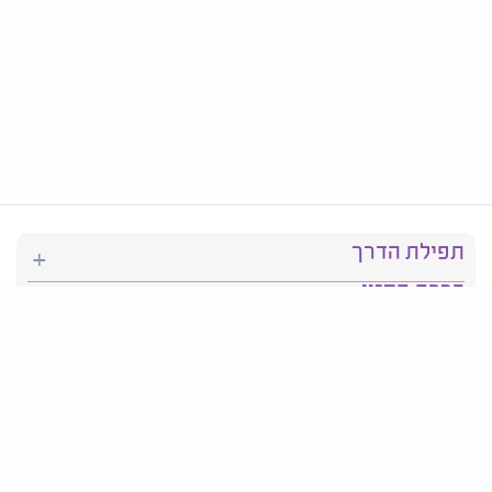
תפילת הדרך
ברכת המזון
יהדות
סידור תפילה
בריאות
חגים ומועדים