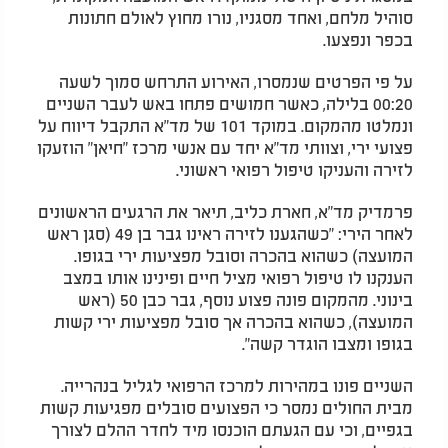
סוהיל מלחם, ואחד מסגניו, נורו מחוץ לאולם חתונות
בכפר ונפצעו.
על פי הפרטים שנמסרו, האירוע התרחש סמוך לשעה
00:20 בלילה, כאשר חמושים פתחו באש לעבר השניים
ונמלטו מהמקום. במוקד 101 של מד"א התקבל דיווח על
פצועי ירי, וצוותי מד"א יחד עם אנשי מרכז "חיאן" הוזעקו
לזירה והעניקו טיפול רפואי ראשוני.
פרמדיק מד"א, חארת כליב, תיאר את הרגעים הראשונים
לאחר הירי: "כשהגענו לזירה ראינו גבר בן 49 (סגן ראש
המועצה) כשהוא בהכרה וסובל מפציעות ירי בגופו.
הענקנו לו טיפול רפואי מציל חיים ופינינו אותו במצב
בינוני. מהמקום פונה פצוע נוסף, גבר כבן 50 (ראש
המועצה), כשהוא בהכרה אך סובל מפציעות ירי קשות
בגופו ומצבו הוגדר קשה".
השניים פונו במהירות למרכז הרפואי לגליל בנהרייה.
מבית החולים נמסר כי הפצועים סובלים מפגיעות קשות
בגפיים, וכי עם הגעתם הוכנסו מיד לחדר ההלם לצורך