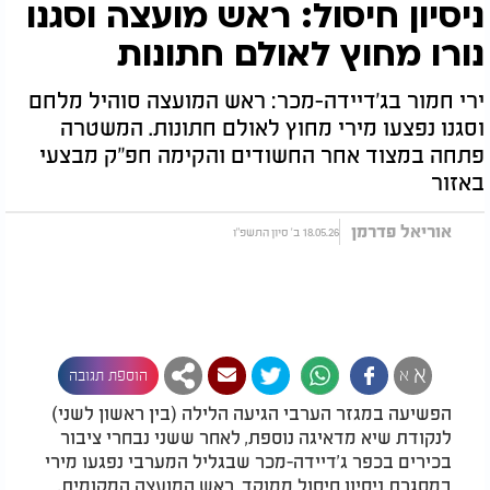
ניסיון חיסול: ראש מועצה וסגנו
נורו מחוץ לאולם חתונות
ירי חמור בג'דיידה-מכר: ראש המועצה סוהיל מלחם
וסגנו נפצעו מירי מחוץ לאולם חתונות. המשטרה
פתחה במצוד אחר החשודים והקימה חפ"ק מבצעי
באזור
אוריאל פדרמן
18.05.26 ב' סיון התשפ"ו
א
א
הוספת תגובה
הפשיעה במגזר הערבי הגיעה הלילה (בין ראשון לשני)
לנקודת שיא מדאיגה נוספת, לאחר ששני נבחרי ציבור
בכירים בכפר ג'דיידה-מכר שבגליל המערבי נפגעו מירי
במסגרת ניסיון חיסול ממוקד. ראש המועצה המקומית,