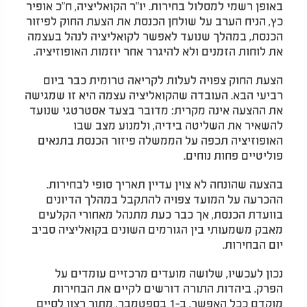
באופן רשמי למסלול בחירות. יו"ר הקואליציה, ח"כ אופיר
כץ, הניח הערב על שולחן הכנסת את הצעת החוק לפיזור
הכנסת, במהלך שנועד לאפשר לקואליציה לנהל בעצמה
את לוחות הזמנים ולא להיגרר אחר יוזמות האופוזיציה.
הצעת החוק צפויה לעלות לקריאה טרומית כבר ביום
רביעי הבא. העובדה שהקואליציה עצמה היא זו שמגישה
את ההצעה אינה מקרית: מדובר בצעד אסטרטגי שנועד
להשאיר את השליטה בידיה, ולמנוע מצב שבו
האופוזיציה תכפה על הממשלה פיזור הכנסת בתנאים
פוליטיים פחות נוחים.
בהצעה שהונחה לא צוין עדיין תאריך סופי לבחירות.
ההכרעה על המועד צפויה להתקבל במהלך הדיונים
בוועדת הכנסת, אך כבר כעת מתנהל מאחורי הקלעים
מאבק משמעותי בין הגורמים השונים בקואליציה סביב
יום הבחירות.
נכון לעכשיו, שלושה מועדים מרכזיים עומדים על
הפרק. ביהדות התורה דורשים לקיים את הבחירות
מוקדם ככל האפשר, ב-1 בספטמבר, מתוך רצון לסיים