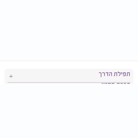
תפילת הדרך
ברכת המזון
יהדות
סידור תפילה
בריאות
חגים ומועדים