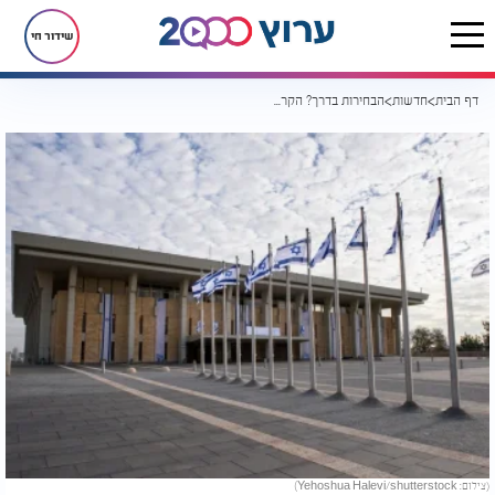
שידור חי
דף הבית
חדשות
הבחירות בדרך? הקרב על תאריך ההצבעה כבר קורע את הקואליציה
(צילום: Yehoshua Halevi/shutterstock)