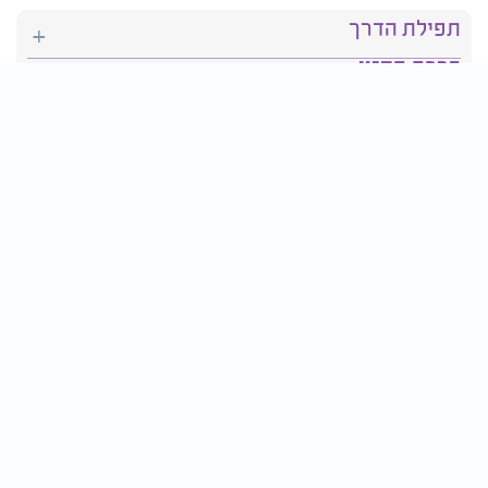
תפילת הדרך
ברכת המזון
יהדות
סידור תפילה
בריאות
חגים ומועדים
פרטים ליצירת קשר:
טלפון : 2610*
פקס: 03-9509719