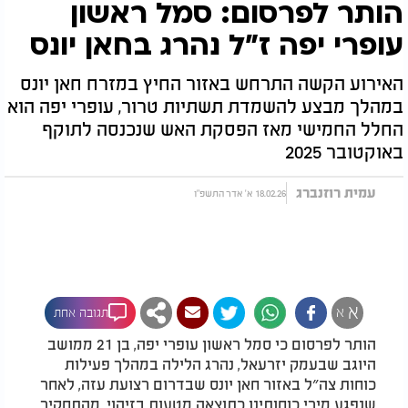
הותר לפרסום: סמל ראשון
עופרי יפה ז"ל נהרג בחאן יונס
האירוע הקשה התרחש באזור החיץ במזרח חאן יונס
במהלך מבצע להשמדת תשתיות טרור, עופרי יפה הוא
החלל החמישי מאז הפסקת האש שנכנסה לתוקף
באוקטובר 2025
עמית רוזנברג
18.02.26 א' אדר התשפ"ו
א
א
תגובה אחת
הותר לפרסום כי סמל ראשון עופרי יפה, בן 21 ממושב
היוגב שבעמק יזרעאל, נהרג הלילה במהלך פעילות
כוחות צה״ל באזור חאן יונס שבדרום רצועת עזה, לאחר
שנפגע מירי כוחותינו כתוצאה מטעות בזיהוי. מהתחקיר