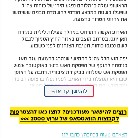
הראשוני עולה כי הלוחם נפגע מירי של כוחות צה״ל
שפעלו בשטח במבצע הנדסי להשמדת מבנים ששימשו
את ארגוני הטרור ברצועה.​
האירוע הקשה התרחש במהלך פעילות לילית במזרח
חאן יונס, במרחב מוצבים באזור החיץ הסמוך לגבול,
לשם נכנסו כוחות חטיבת הצנחנים לפני כשבוע.
יפה הוא חלל צה״ל החמישי שנהרג ברצועת עזה מאז
כניסתה לתוקף של הפסקת האש ב־10 באוקטובר 2025,
הפסקת אש שמלווה בביקורת ציבורית רחבה על האופן
שבו היא מנוצלת בידי האויב. לפניו נפלו ברצועה רב סרן
יניב קולא, סגן משנה איתי יעבץ, רב סמל ראשון
להמשך קריאה
במילואים אפי (יונה אפרים) פלדבאום ורב סמל
במילואים עשהאל באבד.
רוצים להישאר מעודכנים? לחצו כאן להצטרפות
לקבוצות הוואטסאפ של ערוץ 2000 >>>
מצאתם טעות בכתבה? כתבו לנו