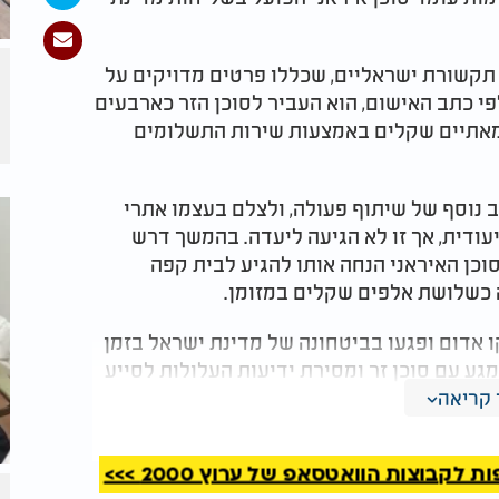
תקשורת ישראליים, שכללו פרטים מדויקים על
פי כתב האישום, הוא העביר לסוכן הזר כארבעים
ומאתיים שקלים באמצעות שירות התשלומים
נוסף של שיתוף פעולה, ולצלם בעצמו אתרי
עודית, אך זו לא הגיעה ליעדה. בהמשך דרש
כן האיראני הנחה אותו להגיע לבית קפה
 כשלושת אלפים שקלים במזומן.
 אדום ופגעו בביטחונה של מדינת ישראל בזמן
גע עם סוכן זר ומסירת ידיעות העלולות לסייע
עת בליבת הביטחון הלאומי, וכי הם יפעלו
קריאה
קבוצות הוואטסאפ של ערוץ 2000 >>>