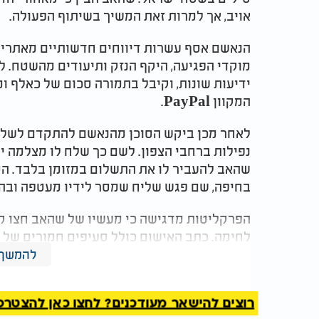
אויב, אך למרות זאת המשיך בשיתוף הפעולה.
הנאשם אסף עשרות דיווחים חדשותיים מאתרי 
מוקדי הפגיעה, היקף הנזק ותיעודים מהשטח. ל
ידיעות שונות, וקיבל בתמורה סכום של כאלף 
המקוון
PayPal
.
לאחר מכן ביקש הסוכן מהנאשם להתקדם לשלב 
נפילות ברחבי הצפון. לשם כך שלח לו מצלמה יי
שהאב להעביר לו את התשלום במזומן בלבד. הסו
בחיפה, שם פגש שליח שמסר לידיו מעטפה ובה
הפרקליטות מדגישה כי מעשיו של שהאב חצו קו
לחימה. כתב האישום כולל סעיפים חמורים של מ
לאויב. בפרקליטות ציינו כי מדובר בעבירה הפוג
להמשך 
למצות את הדין עם הנאשם עד תום.
רוצים להישאר מעודכנים? לחצו כאן להצטרפות ל