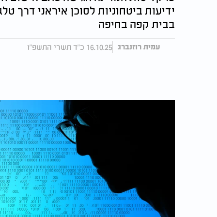
בבית קפה בחיפה
16.10.25 כ"ד תשרי התשפ"ו
עמית רוזנברג