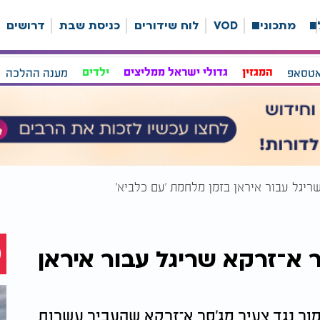
ה
מתכונים
VOD
לוח שידורים
כניסת שבת
דרושים
אטסאפ
המגזין
גדולי ישראל ממליצים
ילדים
מענה ההלכה
ריגל עבור איראן בזמן מלחמת 'עם כלביא'
ר א־זרקא שריגל עבור איראן
ור נגד צעיר מג'סר א־זרקא שהעביר עשרות