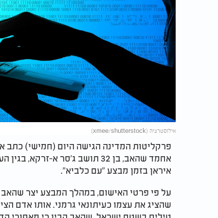
אילוסטרציה (xmee/shutterstock)
פרקליטות המדינה הגישה היום (חמישי) כתב א
אחמד שהאב, בן 32 תושב ג'סר א-זר
איראן בזמן מבצע "עם כלביא".
על פי פרטי האישום, במהלך המבצע יצר שהאב
שהציג את עצמו כעיתונאי גרמני. אותו אדם הצי
טילים בשטח ישראל. שהאב הבין כי מאחורי הדמ