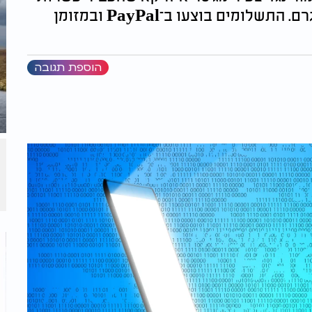
ידיעות ביטחוניות לסוכן איראני דרך טלגרם. התשלומים בוצעו ב־PayPal ובמזומן
הוספת תגובה