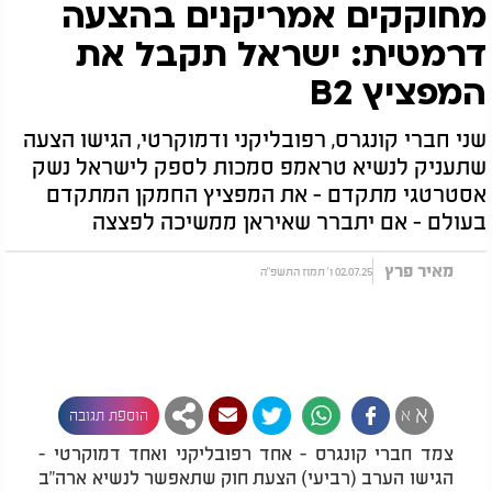
מחוקקים אמריקנים בהצעה
דרמטית: ישראל תקבל את
המפציץ B2
שני חברי קונגרס, רפובליקני ודמוקרטי, הגישו הצעה
שתעניק לנשיא טראמפ סמכות לספק לישראל נשק
אסטרטגי מתקדם - את המפציץ החמקן המתקדם
בעולם - אם יתברר שאיראן ממשיכה לפצצה
מאיר פרץ
02.07.25 ו' תמוז התשפ"ה
א
א
הוספת תגובה
צמד חברי קונגרס - אחד רפובליקני ואחד דמוקרטי -
הגישו הערב (רביעי) הצעת חוק שתאפשר לנשיא ארה"ב