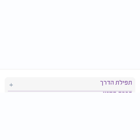
תפילת הדרך
ברכת המזון
יהדות
סידור תפילה
בריאות
חגים ומועדים