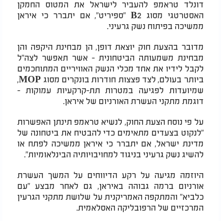
דונלד טראמפ להעביר לישראל את המטוס החמקן
האסטרטגי מסוג
B2
"ספיריט", אם יתברר כי איראן
ממשיכה בפיתוח נשק גרעיני.
מדובר בהצעת חוק יוצאת דופן, הן מבחינת היקפה והן
מבחינת משמעותה הביטחונית - אשר תאפשר לצה"ל
לקבל לידיו את אחד מכלי הנשק האוויריים המתוחכמים
ביותר בעולם, לצד פצצות חודרות בונקרים מסוג
MOP
,
שמיועדות לפגיעה במטרות תת-קרקעיות עמוקות -
דוגמת מתקני העשרת האורניום של איראן.
על פי נוסח הצעת החוק, לנשיא טראמפ תינתן האפשרות
"לנקוט בצעדים מתאימים כדי להבטיח את ביטחונה של
מדינת ישראל, אם יתברר כי איראן ממשיכה לפתח או
להשיג נשק גרעיני בניגוד למחויבויותיה הבינלאומיות".
היוזמה מגיעה על רקע הדיווחים על המשך העשרת
אורניום ברמה גבוהה באיראן, גם לאחר מבצע "עם
כלביא" והמתקפה האמריקנית על שלושת מתקני הגרעין
המרכזיים של הרפובליקה האסלאמית.