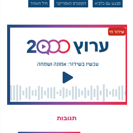
האולטימטיבי על הגרעין האיראני.
מבצע עם כלביא
הקונגרס האמריקני
חיל האוויר
שידור חי
עכשיו בשידור: אמונה ושמחה
תגובות