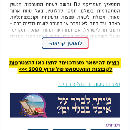
המפציץ האמריקני
B2
נחשב לאחת ממערכות הנשק
המתקדמות בעולם: חמקן לחלוטין, בעל טווח ארוך
מאוד, ויכולת לשאת פצצות גרעיניות וקונבנציונליות
כאחד. עד היום לא נמכר או הועבר לשום מדינה זרה -
והעברתו לישראל, אם תתרחש, תהווה מהלך תקדימי
ובעל משמעות אדירה לאיזון הכוח האסטרטגי במזרח
התיכון.
להמשך קריאה
הצעת החוק טרם עברה את שלבי החקיקה הנדרשים, אך
העובדה שהיא מגיעה בשיתוף פעולה בין-מפלגתי
רוצים להישאר מעודכנים? לחצו כאן להצטרפות
עשויה להעניק לה סיכוי ממשי לאישור, במיוחד לאור
לקבוצות הוואטסאפ של ערוץ 2000 >>>
העמדה התקיפה שמוביל ממשל טראמפ מול איראן מאז
שובו לבית הלבן.
מצאתם טעות בכתבה? כתבו לנו
בעיתוי סמלי במיוחד, ההצעה מגיעה ימים ספורים לפני
פגישת הפסגה המתוכננת בין ראש הממשלה בנימין
נתניהו לנשיא טראמפ בוושינגטון. ייתכן מאוד שדווקא
שם, בפומבי או מאחורי הקלעים, תידון האפשרות
הדרמטית להפוך את ישראל למדינה הראשונה בעולם,
מלבד ארה"ב, שתפעיל את מפציץ ה־
B2
- האיום
תגיות: