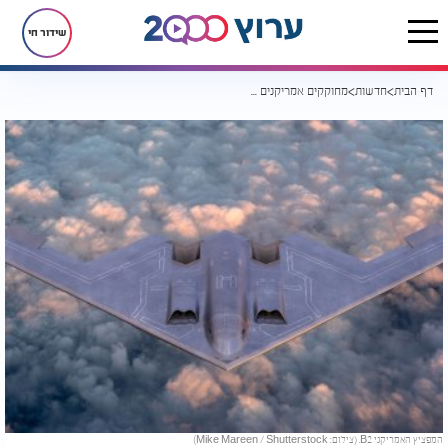
שידור חי
דף הבית
חדשות
מחוקקים אמריקנים בהצעה דרמטית: ישראל תקבל את המפציץ B2
המפציץ האמריקני B2. (צילום: Mike Mareen / Shutterstock)