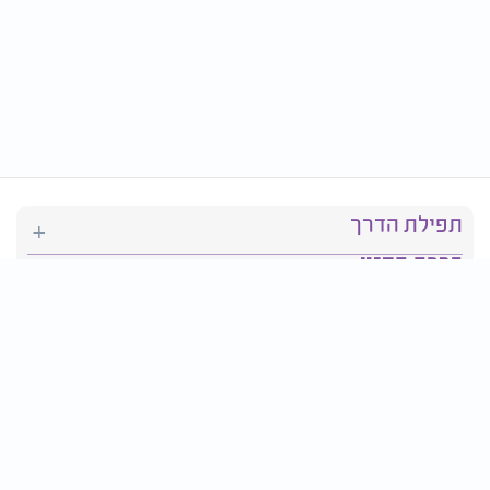
תפילת הדרך
ברכת המזון
יהדות
סידור תפילה
בריאות
חגים ומועדים