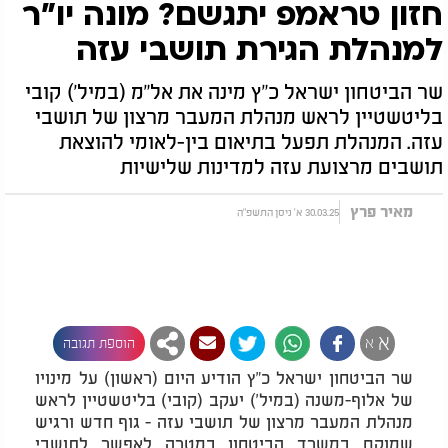
חזון טראמפ יתגשם? מונה יו"ר
למנהלת הגירת תושבי עזה
שר הביטחון ישראל כ"ץ מינה את אל"מ (במיל') קובי
בליטשטיין לראש מנהלת המעבר מרצון של תושבי
עזה. המנהלת תפעל בתיאום בין-לאומי להוצאת
תושבים מרצועת עזה למדינות שלישיות
מאיר פרץ
30.03.25 א' ניסן התשפ"ה
א
א
הוספת תגובה
שר הביטחון ישראל כ"ץ הודיע היום (ראשון) על מינויו
של אלוף-משנה (במיל') יעקב (קובי) בליטשטיין לראש
מנהלת המעבר מרצון של תושבי עזה - גוף חדש ורגיש
שמוקם במשרד הביטחון במטרה לאפשר לתושבי