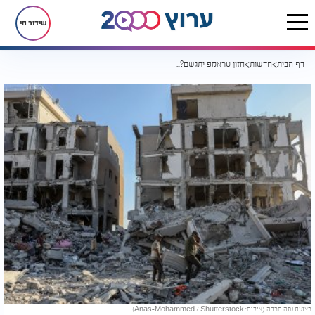
שידור חי
דף הבית
חדשות
חזון טראמפ יתגשם? מונה יו"ר למנהלת הגירת תושבי עזה
רצועת עזה חרבה. (צילום: Anas-Mohammed / Shutterstock)