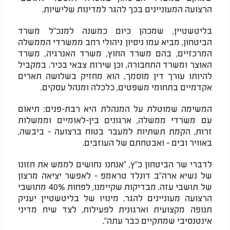
הרצועה המעוניינים בכך להגר למדינות שלישיות.
בליטשטיין, שמכהן כיום כמשנה למנכ"ל משרד
הביטחון, מביא עמו ניסיון ניהולי רחב ממשרדי הממשלה
המרכזיים, בהם משרד החוץ, משרד האנרגיה, משרד
האוצר ומשרד התחבורה, וכן שירות צבאי בכיר. במקביל
להיותו עורך דין מוסמך, הוא מחזיק בשלושה תארים
אקדמיים בתחומי משפטים, כלכלה ומנהל עסקים.
המשימה שמוטלת על המנהלת היא רבת-פנים: תיאום
עם משרדי ממשלה, ארגונים בין-לאומיים וממשלות
זרות, הקמת תשתיות למעבר בטוח ברצועה - ביבשה,
באוויר ובים - ואבטחתם של העוזבים.
לדברי שר הביטחון כ"ץ, "אנחנו נחושים לממש את חזונו
של נשיא ארה"ב דונלד טראמפ - לאפשר יציאה מרצון
של תושבי עזה. מבדיקות שקיימנו, לפחות 40% מתושבי
הרצועה מעוניינים להגר. מינויו של בליטשטיין יעניק
תנופה מקצועית וארגונית לפעילות, לצד שיח מדיני
אינטנסיבי שמתקיים כבר עתה".