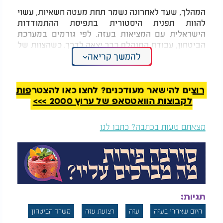
המהלך, שעד לאחרונה נשמר תחת מעטה חשאיות, עשוי
להוות תפנית היסטורית בתפיסת ההתמודדות
הישראלית עם המציאות בעזה. לפי גורמים במערכת
הביטחון, עבודת המנהלת כבר יצאה לדרך, כשהצוות של
ראש הממשלה נתניהו עוסק באיתור מדינות קליטה
להמשך קריאה
ובמסלולי פעולה ישימים מול הממשל האמריקני ובזירה
הבינלאומית.
רוצים להישאר מעודכנים? לחצו כאן להצטרפות
לקבוצות הוואטסאפ של ערוץ 2000 >>>
מצאתם טעות בכתבה? כתבו לנו
תגיות:
היום שאחרי בעזה
עזה
רצועת עזה
משרד הביטחון