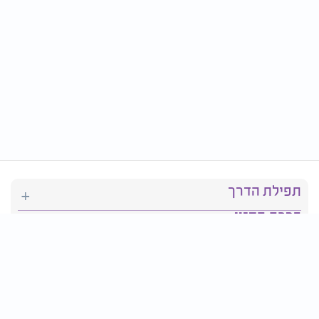
תפילת הדרך
ברכת המזון
יהדות
סידור תפילה
בריאות
חגים ומועדים