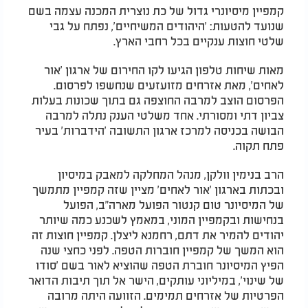
קמפיין מיסיונרי גדול של כת נוצרית המכנה עצמה בשם
שנועד להטעות: 'היהודים המשיחיים', נפתח על גבי
שלטי חוצות ענקיים בכל רחבי הארץ.
מאות שיחות טלפון הגיעו לקו החירום של ארגון 'אור
לאחים', מאת אזרחים מזועזעים שנחשפו לפרסום.
הפרסום הוצב למרבה החוצפה גם בתוך שכונות בעלות
צביון דתי ומסורתי. אחד משלטי הענק נתלה למרבה
הבושה בכניסה למרכז ארגון התשובה 'הידברות' בעיר
פתח תקוה.
הרב בנימין וולקן, מנהל המחלקה למאבק במיסיון
ובכתות בארגון 'אור לאחים' מציין שזה קמפיין מתמשך
של המיסיונר טום קנטור הפועל מארה"ב, הפועל
בנחישות ובקמפיין המוני, במאמץ לשכנע כמה שיותר
יהודים להמיר את דתם, רחמנא ליצלן. קמפיין חוצות זה
הוא המשך של קמפיין חוברות הטפה. לפני כחצי שנה
הפיץ המיסיונר חוברת הטפה שהוציא לאור בשם 'סודו
של שינוי', במיליוני עותקים, הישר אל תוך תיבות הדואר
הפרטיות של אזרחים תמימים. הזוועה היתה מרובה