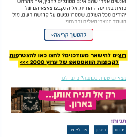
ואנשים אמרו שהם אינם מסוגלים להבין, איך מתרחש
כזאת במדינה היהודית, אליה נקבצו צאצאיהם של
יהודים מכל העולם, שמסרו נפשם על קדושת השם, מול
השמד הנוצרי האלים והרצחני.
להמשך קריאה
רוצים להישאר מעודכנים? לחצו כאן להצטרפות
לקבוצות הוואטסאפ של ערוץ 2000 >>>
מצאתם טעות בכתבה? כתבו לנו
תגיות:
ארגון 'אור לאחים' הוציא מכתב דחוף לחברת
יהדות
מיסיון
אור לאחים
'מקסימדיה' ולעוד חברות פרסום שתלו את הפרסום