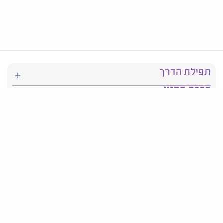
תפילת הדרך
ברכת המזון
יהדות
סידור תפילה
בריאות
חגים ומועדים