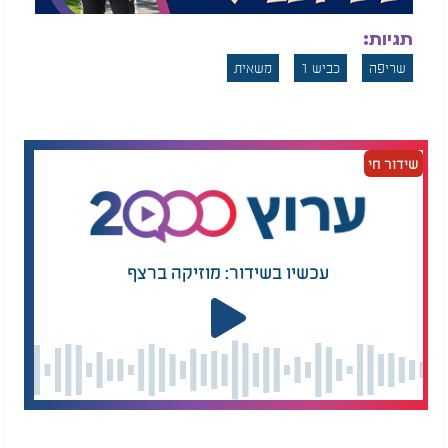
תגיות:
שריפה
כביש 1
משאית
שידור חי
עכשיו בשידור: מוזיקה ברצף