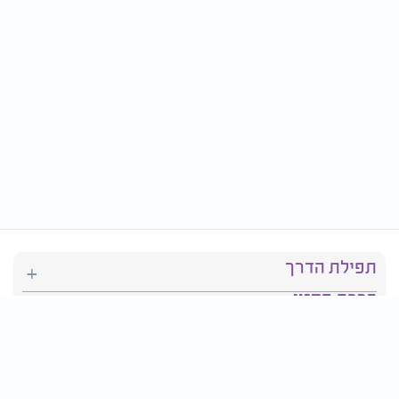
תפילת הדרך
ברכת המזון
יהדות
סידור תפילה
בריאות