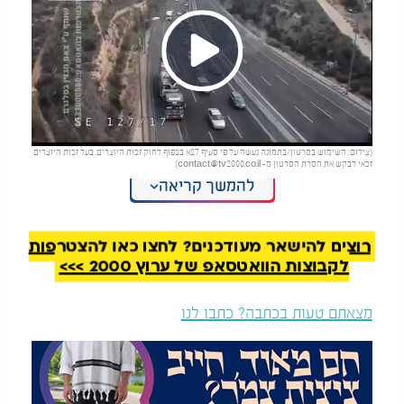
Play
(צילום: השימוש בסרטון/בתמונה נעשה על פי סעיף 27א בכפוף לחוק זכות היוצרים. בעל זכות היוצרים
Video
זכאי לבקש את הסרת הסרטון מ-
contact@tv2000.co.il
)
להמשך קריאה
רק ניתן לדמיין מה היה קורה חלילה אם המשאית הייתה
מדרדרת לכיוון עשרות כלי הרכב שנסעו באותו השעה
רוצים להישאר מעודכנים? לחצו כאן להצטרפות
לקבוצות הוואטסאפ של ערוץ 2000 >>>
מצאתם טעות בכתבה? כתבו לנו