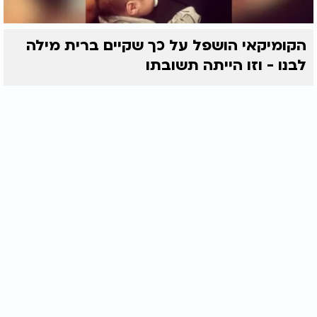
הקומיקאי הושפל על כך שקיים ברית מילה
לבנו - וזו הייתה תשובתו