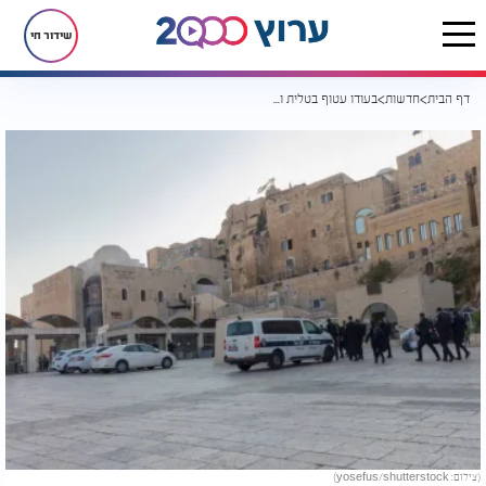
שידור חי
דף הבית
חדשות
בעודו עטוף בטלית ותפילין: יהודי הותקף בעיר העתיקה
(צילום: yosefus/shutterstock)