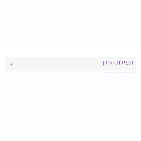
תפילת הדרך
ברכת המזון
יהדות
סידור תפילה
בריאות
חגים ומועדים