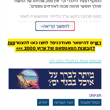
התוקף לצעיר היהודי וכי "אין ספק שהיותו של החשוד
מהלך חופשי מהווה סכנה לאזרחים נוספים".
בסוף מכתבו ביקש עו"ד בלייכר מהמשטרה לאתר
בהקדם את התוקף, להביאו למעצר ולחקירה נחושה,
להמשך קריאה
ולהגיש נגדו כתב אישום בגין מעשה טרור של תקיפה
חמורה.
רוצים להישאר מעודכנים? לחצו כאן להצטרפות
לקבוצות הוואטסאפ של ערוץ 2000 >>>
מצאתם טעות בכתבה? כתבו לנו
תגיות:
הכותל המערבי
העיר העתיקה
יהודים