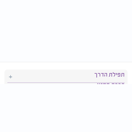
תפילת הדרך
ברכת המזון
יהדות
סידור תפילה
בריאות
חגים ומועדים