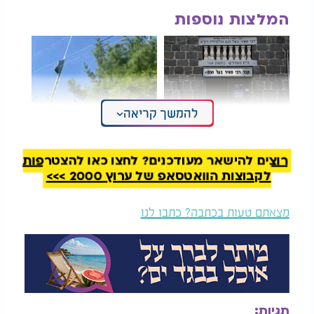
המלצות נוספות
להמשך קריאה
מצבת רבי מאיר בעל
תיעוד שלא רואים כל
הנס: "50 איש ניסו
יום: מסוק עם 10
להרים ואז קרה הדבר
מסורים טס ליד חוטי
רוצים להישאר מעודכנים? לחצו כאן להצטרפות
הבא"
חשמל חיים
לקבוצות הוואטסאפ של ערוץ 2000 >>>
בניסויים שערך הצוות פעלה החליפה בהצלחה. התיקנים
נעו במים במהירות של עד 78.4 מילימטרים בשנייה, רק
מצאתם טעות בכתבה? כתבו לנו
כ-10 מילימטרים פחות ממהירות התנועה הממוצעת
שלהם על היבשה.
במאמר שפורסם בכתב העת "Nature
Communications" כתב פרופסור סאטו: "באמצעות
הרחבת יכולות הפעולה של החרקים הקיברנטיים שלנו
תגיות:
כך שיכללו גם תנועה מתחת למים, אנו מאמינים שהם