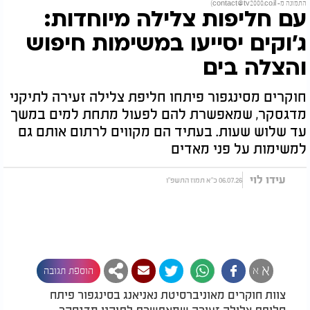
התמונה מ-
contact@tv2000.co.il
)
עם חליפות צלילה מיוחדות:
ג'וקים יסייעו במשימות חיפוש
והצלה בים
חוקרים מסינגפור פיתחו חליפת צלילה זעירה לתיקני
מדגסקר, שמאפשרת להם לפעול מתחת למים במשך
עד שלוש שעות. בעתיד הם מקווים לרתום אותם גם
למשימות על פני מאדים
עידו לוי
06.07.26 כ"א תמוז התשפ"ו
א
א
הוספת תגובה
צוות חוקרים מאוניברסיטת נאניאנג בסינגפור פיתח
חליפת צלילה זעירה שמאפשרת לתיקני מדגסקר