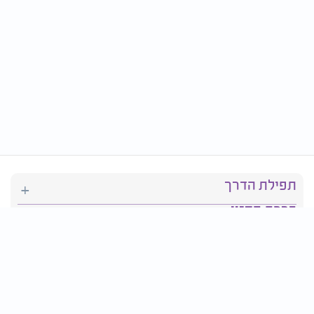
תפילת הדרך
ברכת המזון
יהדות
סידור תפילה
בריאות
חגים ומועדים