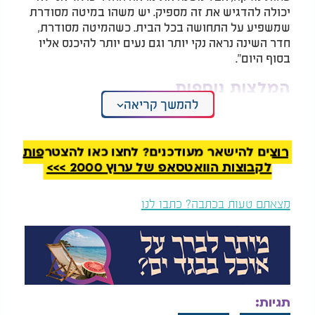
יכולה להדגיש את זה מספיק. יש משהו במיטה מסודרת
שמשפיע על התחושה בכל הבית. כשהמיטה מסודרת,
חדר השינה נראה נקי יותר וגם נעים יותר להיכנס אליו
בסוף היום".
המלצות נוספות
להמשך קריאה
רוצים להישאר מעודכנים? לחצו כאן להצטרפות
לקבוצות הוואטסאפ של ערוץ 2000 >>>
מה שאתם שופכים על
זה לא סתם גורם
מצאתם טעות בכתבה? כתבו לנו
הבגדים - עלול להיספג
לדמעות: כל הסודות
בגוף: האלטרנטיבה
והסגולות של הבצל
הבריאה למרכך הכביסה
שתשנה לכם את החיים
גם בגדים שנזרקים על כיסא או על הרצפה מצטברים
במהירות והופכים את החדר למבולגן. סטיוארט ממליצה
להרגיל את עצמכם להחזיר כל בגד לארון או להכניס
תגיות:
אותו לסל הכביסה מיד לאחר השימוש. "אם אתם לא