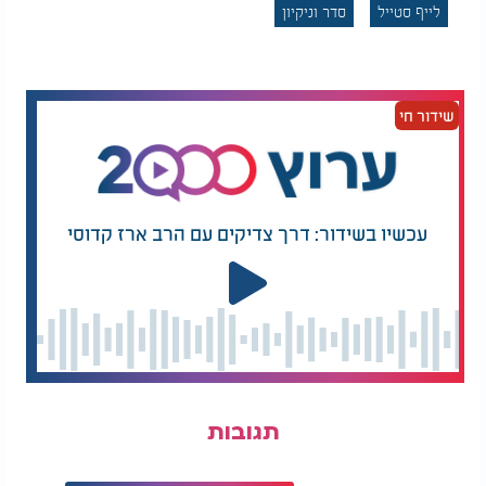
תולים את הבגדים אחרי שלבשתם אותם או לא מכניסים
לייף סטייל
סדר וניקיון
אותם לסל הכביסה, סביר להניח שתיווצר אותה ערימת
בגדים שמצטברת על הכיסא בחדר".
לינדזי מהאנה, מייסדת Clutter to Clarity, מצביעה
שידור חי
על סיבה נוספת לבלגן. לדבריה, לחפצים רבים פשוט אין
מקום קבוע. כשהם נשארים על השיש, על השולחן או
בכל מקום פנוי אחר, קשה מאוד לשמור על סדר. "אם לא
קבעתם לכל פריט מקום קבוע, איך תדעו איפה להניח
אותו?"
עכשיו בשידור: דרך צדיקים עם הרב ארז קדוסי
לדבריה, גם עודף חפצים מקשה מאוד על שמירת הסדר.
כשיש יותר מדי דברים ביחס למקום האחסון, כל ניסיון
לסדר הופך למשימה מורכבת יותר. לכן היא ממליצה
לבצע מדי פעם מיון של החפצים בבית ולחשוב פעמיים
לפני כל קנייה חדשה.
שאנטה דאקוורת', מייסדת Shantaeize Your Space,
תגובות
סבורה שהמפתח לבית מסודר לאורך זמן הוא יצירת
שגרה קבועה. "באמצעות שיטות ארגון מעשיות, יצירת
שגרות יומיומיות וסידור קבוע של הבית, אפשר להפוך