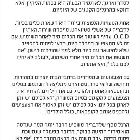
לסדר וארגון, לא תמיד הבעיה היא בכמות הניקיון, אלא
דווקא בהרגלים הקטנים של היומיום.
אחת הטעויות הנפוצות ביותר היא השארת כלים בכיור.
לדבריה של אשלי סטיוארט, מייסדת שירות הארגון
O.C.D, עדיף לשטוף את הכלים מיד לאחר השימוש. אם
זה לא מתאפשר במהלך היום, כדאי לפחות להקפיד
שלא להישאר עם כיור מלא לפני שהולכים לישון. "אם
תשטפו את הכלים מיד אחרי השימוש, לעולם לא יהיה
לכם בלגן", היא אומרת.
גם הצעצועים שמפוזרים ברחבי הבית יוצרים במהירות
תחושה של אי סדר. סטיוארט ממליצה להשתמש בסלים
ובקופסאות אחסון ולהרגיל גם את הילדים להחזיר את
הצעצועים למקומם בסיום המשחק. "לא לכולם יש זמן
לארגן בכל יום, אבל לכולם יש זמן לאסוף את הצעצועים
ולהכניס אותם לקופסאות, כולל הילדים".
הרגל נוסף שלדבריה משפיע הרבה יותר ממה שנדמה
הוא סידור המיטה בבוקר. מדובר בפעולה שנמשכת
פחות מדקה, אבל משנה את מראה החדר כולו. "אני לא