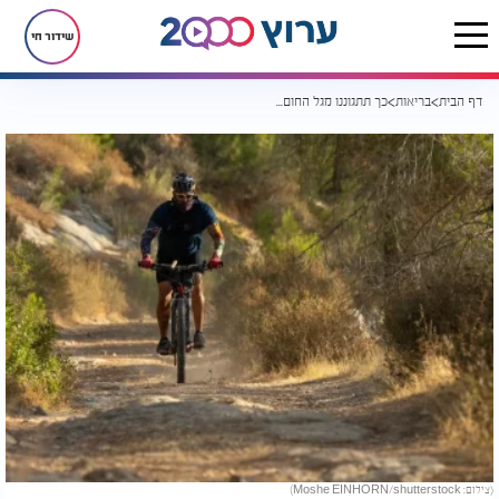
שידור חי
דף הבית
בריאות
כך תתגוננו מגל החום: הצעדים שיכולים לסייע לכם לעבור את הימים החמים בבטחה
(צילום: Moshe EINHORN/shutterstock)