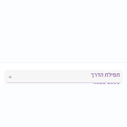
תפילת הדרך
ברכת המזון
יהדות
סידור תפילה
בריאות
חגים ומועדים