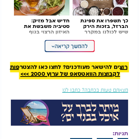
כך תשפרו את ספיגת
חדיש אבל מזיק:
הברזל, בזכות הירק
סטיביה משבשת את
שיש לכולנו במקרר
האיזון הרצוי בגוף
להמשך קריאה
כדי להפחית את הסיכון מומלץ להימנע ככל האפשר
מחשיפה לחום. אם אתם חייבים לצאת, העדיפו לשהות
בצל, במיוחד בין השעות 11:00 ל-15:00, השתמשו
בקרם הגנה, חבשו כובע, לבשו בגדים קלים והימנעו
רוצים להישאר מעודכנים? לחצו כאן להצטרפות
מפעילות שמעלה את חום הגוף.
לקבוצות הוואטסאפ של ערוץ 2000 >>>
כדאי גם לקרר את הגוף באמצעות מזון קר ושתייה קרה
מצאתם טעות בכתבה? כתבו לנו
באופן קבוע. הקפידו על שתייה מרובה, אך הימנעו
מאלכוהול, מקפאין וממשקאות חמים. מקלחת קרירה או
הרטבת העור והבגדים במים קרים יכולות גם הן לסייע.
בבית מומלץ לשמור על טמפרטורה נמוכה ככל האפשר.
במהלך היום כדאי לסגור חלונות, תריסים ווילונות,
תגיות:
ולפתוח אותם בשעות הלילה כאשר הטמפרטורה בחוץ