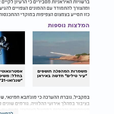
ברשויות האיראניות מסבירים כי הרעיון לקיים 
ומהצורך להתמודד עם ההמונים הצפויים להגיע 
כזו תסייע בצמצום הצפיפות במוקדי ההתכנסות 
המלצות נוספות
משמרות המהפכה חושפים
אסטרונאוטים
"עיר טילים" חדשה באיראן
בחלל: משימ
"ש
חזרה
במקביל, גוברת ההערכה כי מוג'תבא חמינאי, שמו
בציבור במהלך אירועי ההלוויה. גורמים שונים מ
משתתפים ובכירים בממשל האיראני, יהווה את 
להמשך 