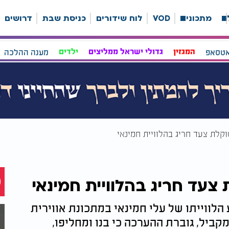
ה
מתכונים
VOD
לוח שידורים
כניסת שבת
דרושים
אטסאפ
המגזין
גדולי ישראל ממליצים
ילדים
מענה ההלכה
וקלת צעד חריג בהלוויית חמינאי
צעד חריג בהלוויית חמינאי
לווייתו של עלי חמינאי במתכונת אווירית
קביל, גוברת ההערכה כי בנו ומחליפו,