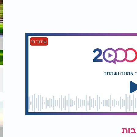
שידור חי
: אמונה ושמחה
בות