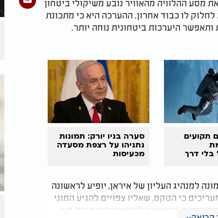
את מסע ההלוויה מהאוויר נובע משיקולי ביטחון
לחלוק לו כבוד אחרון. ההערכה היא כי מתכונת
ותאפשר היערכות ביטחונית נוחה יותר.
 תקועים
סערה בניו יורק: תמונות
ת
נתניהו על רצפת מסעדה
נג'ואו-21" בלי דרך
מכעיסות
נה למנהיג העליון של איראן, יופיע לראשונה
עריכים כי הטקס, שאליו צפויים להגיע המוני
ההזדמנות הראשונה להופעתו הפומבית מאז
קריאה