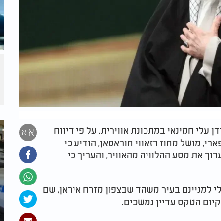
ן עלי חמינאי במתכונת אווירית. על פי דיווח
א
א
רי, מושל מחוז רזאווי חוראסאן, הודיע כי
ך את מסע ההלוויה מהאוויר, והעריך כי
תו של חמינאי מתוכננת להתקיים ב-9 ביולי למניינם בעיר משהד שבצפון מזרח איראן, שם
 קיום הטקס עדיין נמשכים.