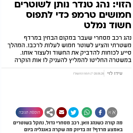
הזוי: נהג טנדר נותן לשוטרים
חמושים טרמפ כדי לתפוס
חשוד נמלט
נהג רכב מסחרי שעבר במקום הבחין במרדף
משטרתי והציע לשוטר חמוש לעלות לרכבו. המהלך
סייע לכוחות להדביק את החשוד ולעצור אותו.
במשטרה החליטו להמליץ להעניק לו אות הוקרה
עידו לוי
28.06.26 י"ג תמוז התשפ"ו
א
א
הוספת תגובה
מה קורה כשנהג וואן, רכב מסחרי גדול, נתקל בשוטרים
באמצע מרדף? זה בדיוק מה שקרה באנגליה ביום