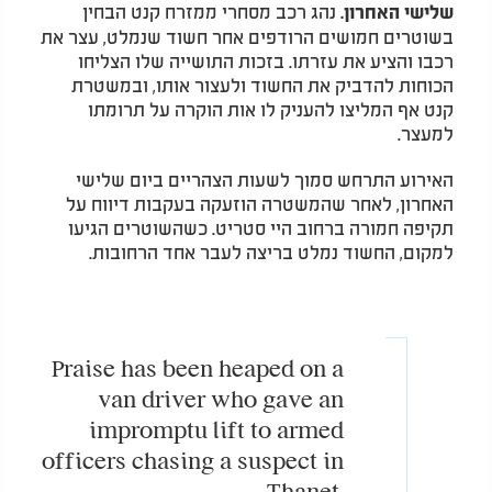
נהג רכב מסחרי ממזרח קנט הבחין
שלישי האחרון.
בשוטרים חמושים הרודפים אחר חשוד שנמלט, עצר את
רכבו והציע את עזרתו. בזכות התושייה שלו הצליחו
הכוחות להדביק את החשוד ולעצור אותו, ובמשטרת
קנט אף המליצו להעניק לו אות הוקרה על תרומתו
למעצר.
האירוע התרחש סמוך לשעות הצהריים ביום שלישי
האחרון, לאחר שהמשטרה הוזעקה בעקבות דיווח על
תקיפה חמורה ברחוב היי סטריט. כשהשוטרים הגיעו
למקום, החשוד נמלט בריצה לעבר אחד הרחובות.
Praise has been heaped on a
van driver who gave an
impromptu lift to armed
officers chasing a suspect in
Thanet.