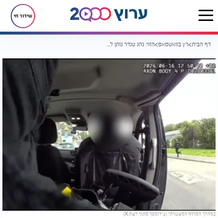
שידור חי
דף הבית
רץ בוואטסאפ
הזוי: נהג טנדר נותן לשוטרים חמושים טרמפ כדי לתפוס חשוד נמלט
במהלך המרדף המשטרתי. (צילומסך מתוך רשת X)