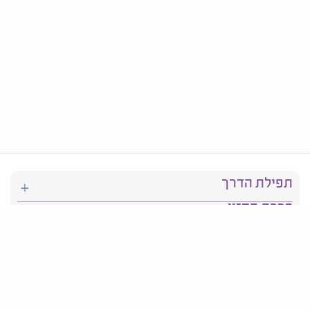
תפילת הדרך
ברכת המזון
יהדות
סידור תפילה
בריאות
חגים ומועדים