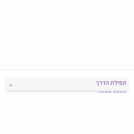
תפילת הדרך
ברכת המזון
יהדות
סידור תפילה
בריאות