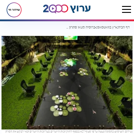
שידור חי
דף הבית
רץ בוואטסאפ
ברוסיה מצאו פתרון לגברים בקניון: במקום לחכות מחוץ לחנויות, ילכו לדוג
(צילום: השימוש בתמונה נעשה על פי סעיף 27א בכפוף לחוק זכות היוצרים. בעל זכות היוצרים זכאי לבקש את הסרת