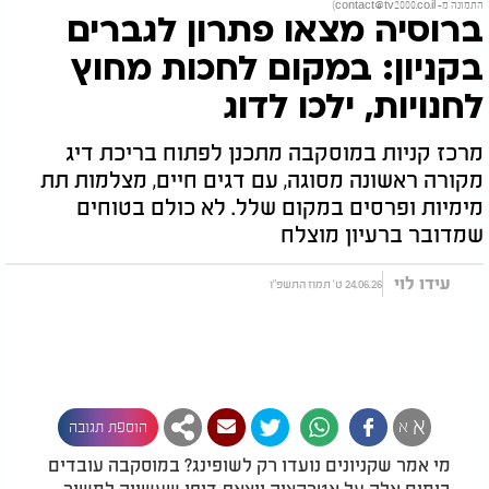
התמונה מ-
contact@tv2000.co.il
)
ברוסיה מצאו פתרון לגברים
בקניון: במקום לחכות מחוץ
לחנויות, ילכו לדוג
מרכז קניות במוסקבה מתכנן לפתוח בריכת דיג
מקורה ראשונה מסוגה, עם דגים חיים, מצלמות תת
מימיות ופרסים במקום שלל. לא כולם בטוחים
שמדובר ברעיון מוצלח
עידו לוי
24.06.26 ט' תמוז התשפ"ו
א
א
הוספת תגובה
מי אמר שקניונים נועדו רק לשופינג? במוסקבה עובדים
בימים אלה על אטרקציה יוצאת דופן שעשויה למשוך