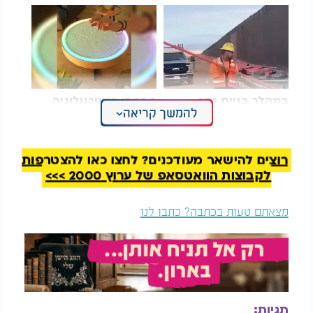
במהלך בניית גדר
מהמם: כשטכנולוגיה
להמשך קריאה
הגבול, מהגר השתחל
ואומנות משתלבים יחד
בחבל
בשלב זה עדיין לא פורסם מועד הפתיחה הרשמי של
רוצים להישאר מעודכנים? לחצו כאן להצטרפות
האטרקציה, וגם מחיר הכניסה טרם נחשף. עם זאת, לפי
לקבוצות הוואטסאפ של ערוץ 2000 >>>
הערכות שונות, ייתכן שהשימוש במתחם יהיה ללא
תשלום.
מצאתם טעות בכתבה? כתבו לנו
אבל יש כאן טוויסט: הדגים שייתפסו לא יילקחו הביתה.
כל דג שיועלה מהמים יוחזר לבריכה, ובמקום שלל
יקבלו המשתתפים נקודות שאותן יוכלו לממש ברכישת
מוצרים שונים בחנויות הקניון.
השאלה הגדולה היא למי בדיוק מיועד המיזם. האם
תגיות: