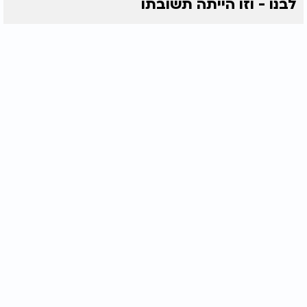
לבנו - וזו הייתה תשובתו