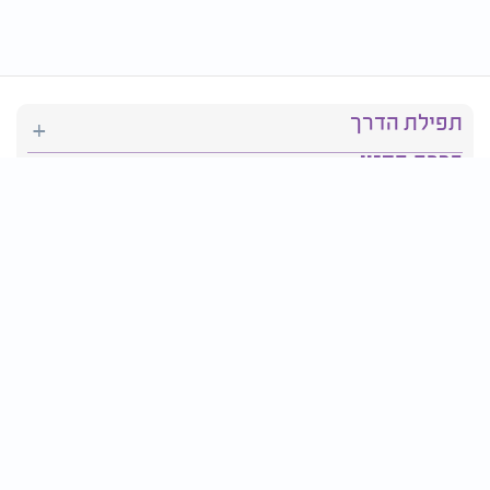
תפילת הדרך
ברכת המזון
יהדות
סידור תפילה
בריאות
חגים ומועדים