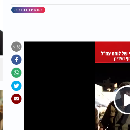
הוספת תגובה
א
א