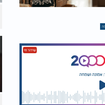
מה
שידור חי
: אמונה ושמחה