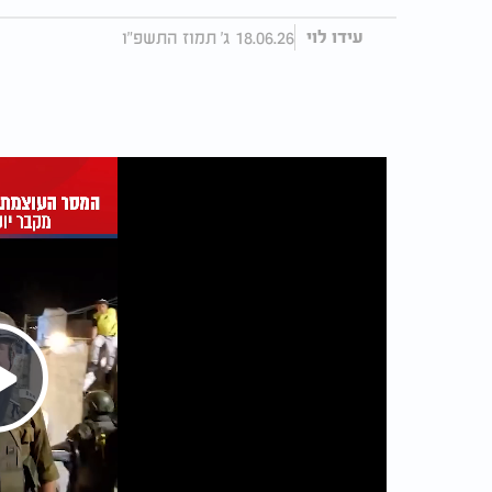
18.06.26 ג' תמוז התשפ"ו
עידו לוי
Play