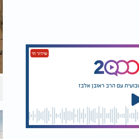
וה ופשטות. דמותו זכתה להערכה רבה בקרב בני
הרב יוסף יצחק שלוש נפטר בל' בסיוון תש"ך (1960) ונטמן בהר המנוחות בירושלים. זכרו הונצח
 בירושלים.
ד שלוש והרב אברהם שלוש, כיהנו כרבני ערים
שידור חי
 ישרים מבורך.
בועית עם הרב ראובן אלבז