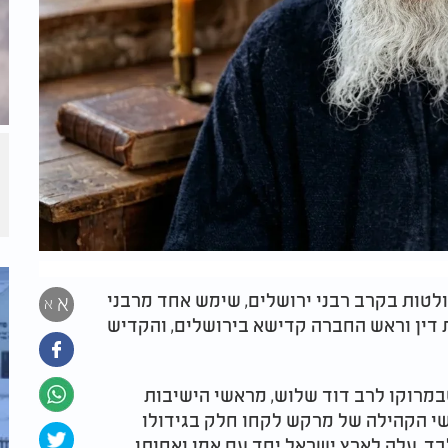
לטות בקרב רבני ירושלים, שימש אחד מרבני
א
א
ית דין וראש החברה קדישא בירושלים, והקדיש
ת תרנ"א (1891) במרקש שבמרוקו לרב דוד שלוש, מראשי הישיבות
נשי הקהילה של מרקש לקחו חלק בגידולו
כו. בשנת תרס"ג (1903), כשהיה בן 12 בלבד, עלה לארץ ישראל יחד עם אמו ואחותו