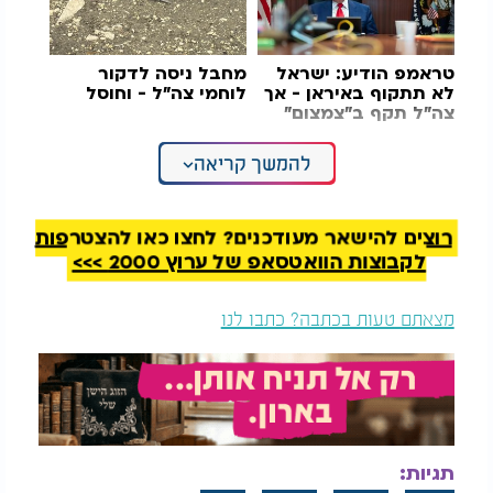
טראמפ הודיע: ישראל
מחבל ניסה לדקור
לא תתקוף באיראן - אך
לוחמי צה"ל - וחוסל
צה"ל תקף ב"צמצום"
להמשך קריאה
בתיעודים שהופצו מהמקום נראו נזק כבד למבנה
שהותקף ועמודי עשן שהתמרו מעל האזור לאחר
הפיצוצים העזים שנשמעו ברובע.
רוצים להישאר מעודכנים? לחצו כאן להצטרפות
במקביל, במערכת הביטחון שוררת דריכות גבוהה לנוכח
לקבוצות הוואטסאפ של ערוץ 2000 >>>
האפשרות שאיראן תבחר להגיב בעקבות ההתפתחויות
האחרונות. ההערכה היא כי בטהרן עשויים לנסות פעם
מצאתם טעות בכתבה? כתבו לנו
נוספת לבסס משוואת תגובה לאירועים מסוג זה.
ברקע הדברים עומדים אירועי השבוע שעבר, אז לאחר
תקיפה ישראלית בדאחייה שוגרו טילים לעבר ישראל
על ידי איראן, מה שהוביל בהמשך לתגובה ישראלית
ממוקדת בשטח איראן.
תגיות: