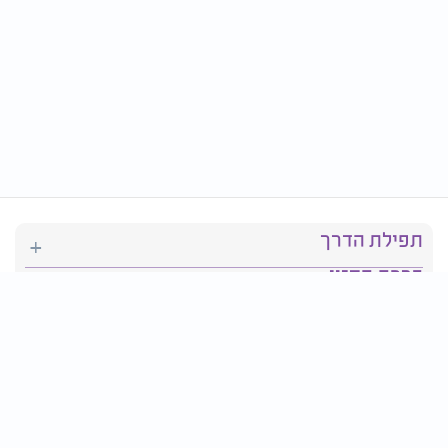
תפילת הדרך
ברכת המזון
יהדות
סידור תפילה
בריאות
חגים ומועדים