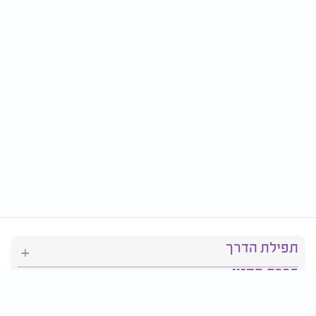
תפילת הדרך
ברכת המזון
יהדות