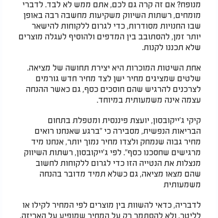
מנופח? אם זה קרה גם לכם, אתם ממש לא לבד. לדברי
מומחים, רשתות השיווק משקיעות מחשבה רבה באופן
שבו החנויות מסודרות, כדי לגרום ללקוחות להישאר
יותר זמן, להסתובב בין המדפים ולהוסיף לעגלה מוצרים
שלא תכננו לקנות.
אחת השיטות המוכרות היא יצירת תחושה של מציאה.
שלטים שמציגים מחיר ישן לצד מחיר חדש גורמים
לצרכנים להרגיש שהם חוסכים כסף, גם כאשר ההנחה
עצמה אינה משמעותית במיוחד.
קיקי ג'ייקובסון, יועצת פיננסית ומטפלת בתחום
הבריאות הנפשית, מסבירה כי "ברגע שאנחנו רואים
מחיר גבוה שנמחק ולצדו מחיר נמוך יותר, אנחנו מיד
מרגישים שחסכנו כסף". לפי ג'ייקובסון, רשתות השיווק
מנצלות את הנטייה הזו כדי לגרום ללקוחות לחשוב
שהם מצאו מציאה, גם כשלא תמיד מדובר בהנחה
משמעותית
לדבריה, כדאי להשוות בין מוצרים לפי המחיר לקילו או
לליטר, ולא להסתמך רק על המחיר שמופיע על האריזה.