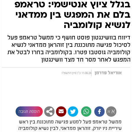
בגלל ציוץ אנטישמי: טראמפ
בלם את המפגש בין ממדאני
לנשיא קולומביה
דיווח בוושינגטון פוסט חושף כי ממשל טראמפ פעל
לסיכול פגישה מתוכננת בין זוהראן ממדאני לנשיא
קולומביה גוסטבו פטרו. בקולומביה בחרו לבטל את
המפגש לאחר מסר חד מצד וושינגטון
אוריאל פדרמן
11.06.26 כ"ו סיון התשפ"ו
א
א
הוספת תגובה
ממשל טראמפ פעל למנוע פגישה מתוכננת בין ראש
עיריית ניו יורק, זוהראן ממדאני, לבין נשיא קולומביה