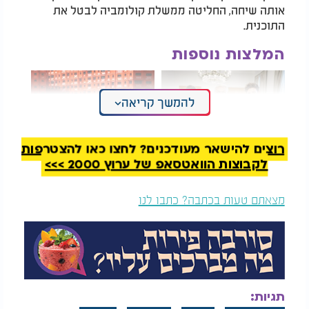
אותה שיחה, החליטה ממשלת קולומביה לבטל את
התוכנית.
המלצות נוספות
להמשך קריאה
רוצים להישאר מעודכנים? לחצו כאן להצטרפות
לקבוצות הוואטסאפ של ערוץ 2000 >>>
שורד שבי בפרלמנט
ריקול ענק באירופה
הגרמני: "כמדינה
למשקאות פופולריים:
החזקה באירופה,
קוקה קולה, ספרייט
מצאתם טעות בכתבה? כתבו לנו
תפעלו למען שחרור
ופאנטה
החטופים"
על פי הדיווח, בקולומביה פירשו את המסר האמריקני
כאזהרה חמורה. גורמים במדינה אף ראו בכך איום
מרומז שלפיו פטרו עלול להיעצר אם יבחר לקיים את
הפגישה עם ממדאני למרות ההתנגדות האמריקנית.
בצד הקולומביאני התקבל המסר בהפתעה, ונחשב לצעד
תגיות: