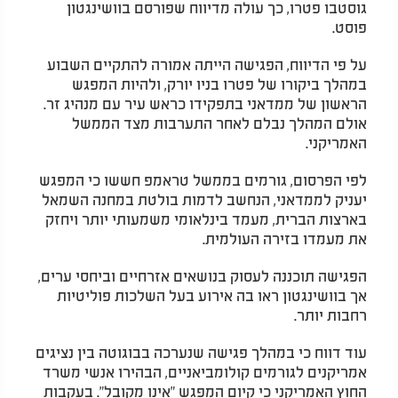
גוסטבו פטרו, כך עולה מדיווח שפורסם בוושינגטון
פוסט.
על פי הדיווח, הפגישה הייתה אמורה להתקיים השבוע
במהלך ביקורו של פטרו בניו יורק, ולהיות המפגש
הראשון של ממדאני בתפקידו כראש עיר עם מנהיג זר.
אולם המהלך נבלם לאחר התערבות מצד הממשל
האמריקני.
לפי הפרסום, גורמים בממשל טראמפ חששו כי המפגש
יעניק לממדאני, הנחשב לדמות בולטת במחנה השמאל
בארצות הברית, מעמד בינלאומי משמעותי יותר ויחזק
את מעמדו בזירה העולמית.
הפגישה תוכננה לעסוק בנושאים אזרחיים וביחסי ערים,
אך בוושינגטון ראו בה אירוע בעל השלכות פוליטיות
רחבות יותר.
עוד דווח כי במהלך פגישה שנערכה בבוגוטה בין נציגים
אמריקנים לגורמים קולומביאניים, הבהירו אנשי משרד
החוץ האמריקני כי קיום המפגש "אינו מקובל". בעקבות