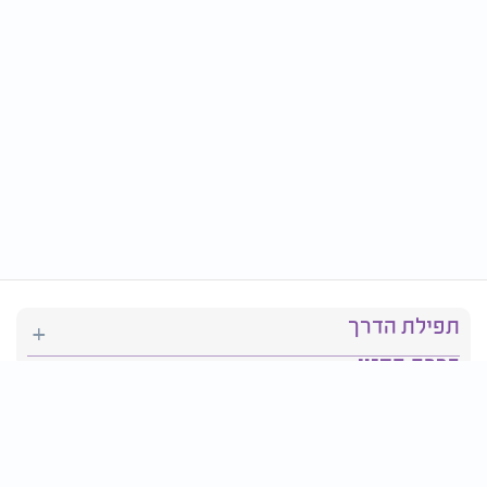
תפילת הדרך
ברכת המזון
יהדות
סידור תפילה
בריאות