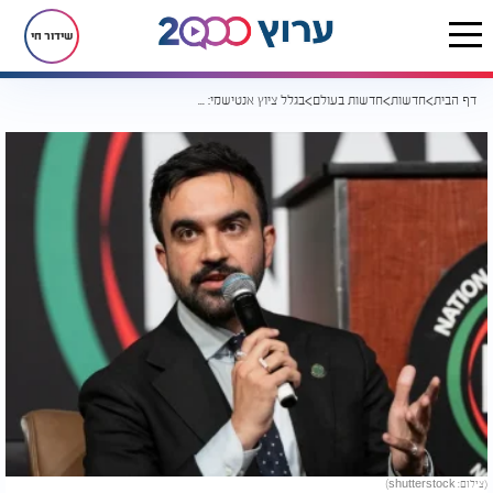
שידור חי
דף הבית
חדשות
חדשות בעולם
בגלל ציוץ אנטישמי: טראמפ בלם את המפגש בין ממדאני לנשיא קולומביה
(צילום: shutterstock)