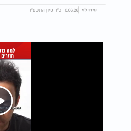
10.06.26 כ"ה סיון התשפ"ו
עידו לוי
Play