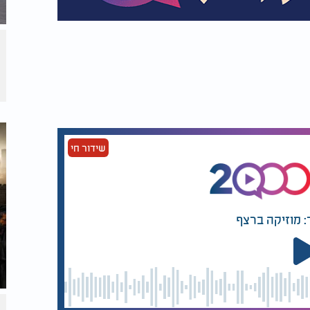
שידור חי
: מוזיקה ברצף