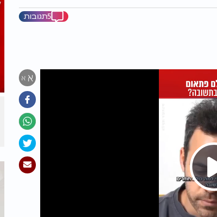
5תגובות
א
א