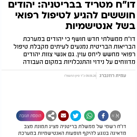
דו"ח מטריד בבריטניה: יהודים
חוששים להגיע לטיפול רפואי
בשל אנטישמיות
דו"ח ממשלתי חדש חושף כי יהודים במערכת
הבריאות הבריטית נמנעים לעיתים מקבלת טיפול
רפואי מחשש ליחס עוין. גם אנשי צוות יהודים
מדווחים על נידוי והתנכלויות במקום העבודה
עמית רוזנברג
09.06.26 כ"ד סיון התשפ"ו
א
א
הוספת תגובה
דו"ח רשמי של ממשלת בריטניה מציג תמונת מצב
מדאיגה בנוגע להיקף תופעות האנטישמיות במערכת