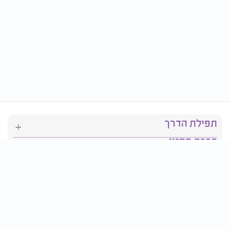
תפילת הדרך
ברכת המזון
יהדות
סידור תפילה
בריאות
חגים ומועדים