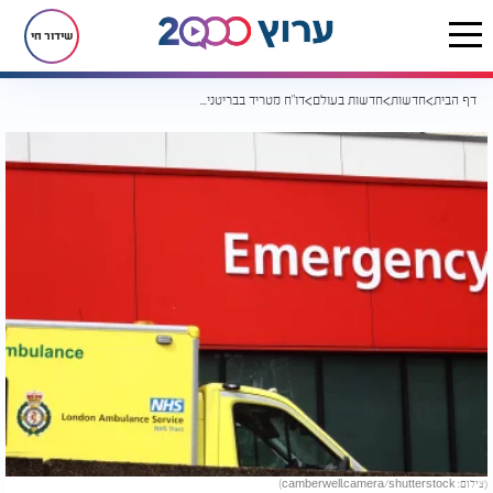
שידור חי
דף הבית
חדשות
חדשות בעולם
דו"ח מטריד בבריטניה: יהודים חוששים להגיע לטיפול רפואי בשל אנטישמיות
(צילום: camberwell.camera/shutterstock)