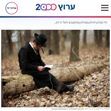
שידור חי
דף הבית
יהדות
סגולות
מחפשים זיווג? זו הקבלה שהרבנית קנייבסקי הייתה ממליצה לרווקים ורווקות
תמונת אילוסטרציה (צילום: praszkiewicz/shutterstock)