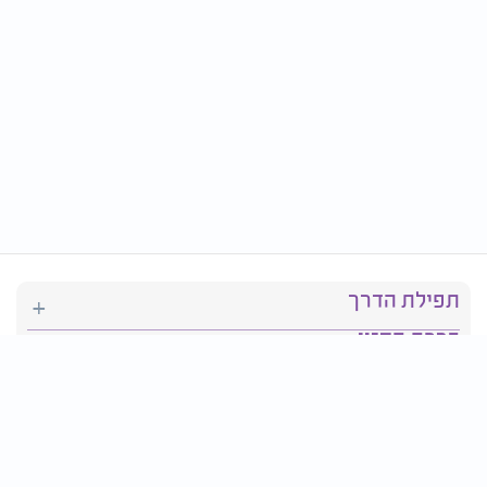
תפילת הדרך
ברכת המזון
יהדות
סידור תפילה
בריאות