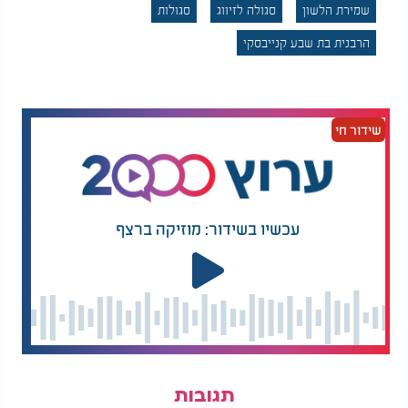
בתזכורת לכך שלפעמים דווקא חיזוק קטן וקבוע
שמירת הלשון
סגולה לזיווג
סגולות
בעבודת ה' עשוי להיות הצעד שמביא עמו ברכה וישועה.
הרבנית בת שבע קנייבסקי
שידור חי
עכשיו בשידור: מוזיקה ברצף
תגובות