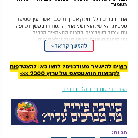
בשפע"
את הדברים הללו חיזק אברך תושב ראש העין שסיפר
מניסיונו האישי. הוא ושני אחיו התמודדו במשך תקופה
עם עיכוב בשידוכים. למרות המאמצים הרבים
והניסיונות השונים, הישועה עדיין לא הגיעה.
להמשך קריאה
בשלב מסוים קיבלו שלושת האחים על עצמם ללמוד
מדי יום שתי הלכות מספרי שמירת הלשון, בהתמדה
ובקביעות. מדובר היה בקבלה פשוטה יחסית, שאינה
רוצים להישאר מעודכנים? לחצו כאן להצטרפות
דורשת זמן רב, אך כזו שנעשתה מתוך רצינות ורצון
לקבוצות הוואטסאפ של ערוץ 2000 >>>
אמיתי להתחזק.
מצאתם טעות בכתבה? כתבו לנו
לדברי האברך, התוצאות לא איחרו לבוא. באותה שנה
זכו שלושת האחים להינשא ולהקים את בתיהם בישראל.
סיפור זה מצטרף לסיפורים רבים שמסופרים לאורך
השנים על כוחו של לימוד שמירת הלשון ועל ההשפעה
שיש לקבלות רוחניות קטנות הנעשות בעקביות. עבור
רבים המתמודדים עם עיכוב בשידוכים, מדובר
תגיות: