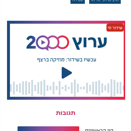
רבים ראו בו "הרב של כולם". יכולתו לשוחח עם כל אדם
בגובה העיניים, לצד שילוב של פסיקה הלכתית עם עצות
מעולם הקבלה, הפכה אותו לכתובת עבור ציבור רחב
שידור חי
ומגוון.
עוד נהג הרב לשאת
מתפלל בדרך קבע עבור עם ישראל:
עמו דרך קבע ספר
תהילים
קטן ופתקים שעליהם נרשמו
שמות אנשים הזקוקים לישועה. במהלך היום היה
עכשיו בשידור: מוזיקה ברצף
מתפלל עבורם, לעיתים בדרכים ולעיתים בזמן המתנה
לדיונים, הרחק מעיני הציבור.
גם לאחר פטירתו נותר זכרו חקוק בלבבות רבים. ביום
הלווייתו ליוו אותו יותר מ־100 אלף בני אדם ברחובות
ירושלים. ההמונים שהגיעו מכל חלקי החברה הישראלית
ביטאו את ההערכה העצומה שזכה לה ואת מפעל חייו,
שהתאפיין באהבת תורה, אהבת ישראל וחיבור בין
תגובות
מגזרים וקהילות.
היו הראשונים