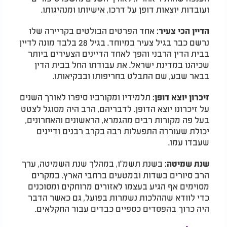
ועובדות יוצאות דופן על דרכו, אישיותו ומנהיגותו.
אחד הפרטים הבולטים בקריירה שלו
הדיין הכי צעיר:
נרשם כבר בגיל צעיר במיוחד. בגיל 28 בלבד מונה לדיין
בבית הדין הרבני והפך לאחד הדיינים הצעירים ביותר
שכיהנו במדינת ישראל. את עבודתו החל בבית הדין
בבאר שבע, שם התבלט בחריפותו ובבקיאותו.
תלמידיו ומקורביו סיפרו לאורך השנים
זיכרון יוצא דופן:
על זיכרונו יוצא הדופן. לדבריהם, הרב היה מסוגל לצטט
בעל פה מקורות רבים מהגמרא, הראשונים והאחרונים,
יכולת שעוררה התפעלות רבה בקרב רבנים ודיינים
שעבדו עמו.
בשנת תשמ"ו, במהלך שנת השמיטה, ערך
שנת שמיטה:
הרב סיורים בשדות ובמטעים ברחבי הארץ. במקרים
מסוימים אף הגיע בעצמו לאזורים מרוחקים ומסוכנים
כדי לוודא שההלכות נשמרות בפועל, גם כאשר הדבר
היה כרוך בהפסדים כספיים כבדים עבור החקלאים.