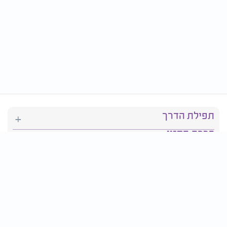
תפילת הדרך
ברכת המזון
יהדות
סידור תפילה
בריאות
חגים ומועדים