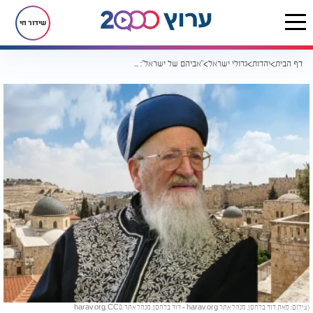
שידור חי
דף הבית
יהדות
גדולי ישראל
"אביהם של ישראל": כמה עובדות מרתקות על הרב מדרכי אליהו
(צילום: מאת דוד בלחסן, מנהל אתר harav.org - דוד בלחסן, מנהל אתר harav.org, CC0,