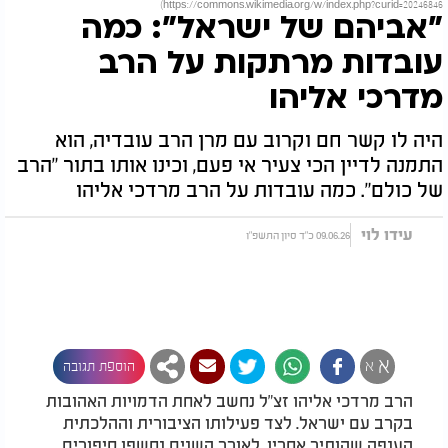
https://commons.wikimedia.org/w/index.php?curid=20246846)
"אביהם של ישראל": כמה
עובדות מרתקות על הרב
מדרכי אליהו
היה לו קשר חם וקרוב עם מרן הרב עובדיה, הוא
התמנה לדיין הכי צעיר אי פעם, וכינו אותו בתור "הרב
של כולם". כמה עובדות על הרב מרדכי אליהו
עידו לוי
09.06.26 כ"ד סיון התשפ"ו
א
א
הוספת תגובה
הרב מרדכי אליהו זצ"ל נחשב לאחת הדמויות האהובות
בקרב עם ישראל. לצד פעילותו הציבורית וההלכתית
הענפה שהותיר אחריו, לאורך השנים נחשפו סיפורים