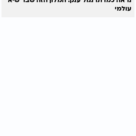
נראה כמו תרנגול ענק: המלון הזה שבר שיא
עולמי