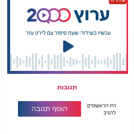
שידור חי
כי המוח של האדם לא רואה מציאות נקייה. הוא רואה
מציאות דרך הפחדים, הרצונות, הפצעים והערכים שלו.
אם אדם ישר מאוד בכסף, לפעמים הוא יתקשה בכלל
עכשיו בשידור: שעת סיפור עם לירון עזר
להבין איך אנשים גונבים, כי העולם הפנימי שלו נקי. ואם
אדם בעצמו נלחם עם פיתוי מסוים, לפעמים הוא יחשוד
בכולם סביבו.
זה מעין מנגנון שאומר האדם לעצמו, שהוא מניח הנחת
יסוד שאחרים בנויים כמוהו. הוא כמו אומר לעצמו: "אם
אני הייתי במעמד הזה, מה הייתי עושה?" ומשם הוא
מסיק על האחר.
תגובות
למשל: "אם אני הייתי מנהל ציבור, אולי הייתי לוקח
לעצמי הטבות, כי 'מגיע לי'." ממילא, אני חושד שגם
השני עושה כך.
היו הראשונים
הוסף תגובה
להגיב
זו הסיבה שפעמים רבות אנשים אומרים משפטים
שמגלים עליהם הרבה יותר מאשר על האדם שעליו הם
מדברים. לכן, ביקורת חריפה על אחרים לפעמים היא