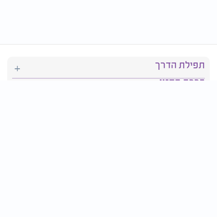
תפילת הדרך
ברכת המזון
יהדות
סידור תפילה
בריאות
חגים ומועדים