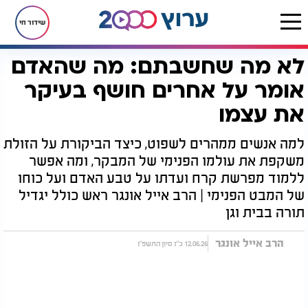
שידור חי
לא מה שחשבתם: מה שהאדם
דף הבית
יהדות
לקראת שבת
לא מה שחשבתם: מה שהאדם אומר על אחרים חושף בעיקר את עצמו
אומר על אחרים חושף בעיקר
את עצמו
למה אנשים ממהרים לשפוט, כיצד הביקורת על הזולת
משקפת את עולמו הפנימי של המבקר, ומה אפשר
ללמוד מפרשת קרח ועדתו על טבע האדם ועל כוחו
של המבט הפנימי | הרב אייל אונגר ראש כולל יגדיל
תורה בבית וגן
הרב אייל אונגר
12.06.26 כ"ז סיון התשפ"ו