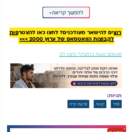
המלצות נוספות
להמשך קריאה
רוצים להישאר מעודכנים? לחצו כאן להצטרפות
לקבוצות הוואטסאפ של ערוץ 2000 >>>
מצאתם טעות בכתבה? כתבו לנו
סגולת הדגים בשולחן
ניסוי בארה"ב: קבוצה
שבת: הרב ארז קדוסי
של סטודנטים התבקשה
עם הסודות שלא
לכתוב את האות E על
הכרתם
המצח
לדוגמה: אדם שיש בתוכו רצון לכבוד, כסף או שליטה,
אבל קשה לו להודות בזה בפני עצמו, עלול לראות בכל
מקום אנשים אינטרסנטים, מחפשי כבוד או מחפשי כסף.
תגיות:
הוא משוכנע שהוא רואה אמת אובייקטיבית, אבל פעמים
פחד
קנאה
פרשת קרח
רבות הוא בעצם רואה את העולם דרך המשקפיים של
עצמו.
למה זה קורה?