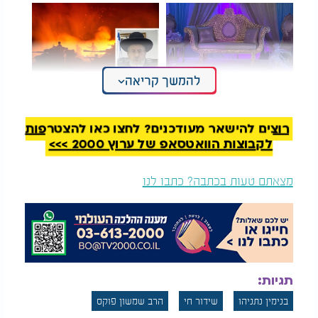
להמשך קריאה
"שמח תשמח": מדוע
"גם אם נדמה שהקב"ה
מברכים ברכה זו
כועס עלינו, מובטחים
באירוסין?
אנחנו שזה ברחמים"
רוצים להישאר מעודכנים? לחצו כאן להצטרפות
לקבוצות הוואטסאפ של ערוץ 2000 >>>
מצאתם טעות בכתבה? כתבו לנו
תגיות:
בנימין נתניהו
שידור חי
הרב שמשון פוקס