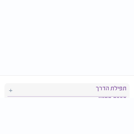
תפילת הדרך
ברכת המזון
יהדות
סידור תפילה
בריאות