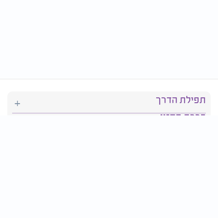
תפילת הדרך
ברכת המזון
יהדות
סידור תפילה
בריאות
חגים ומועדים