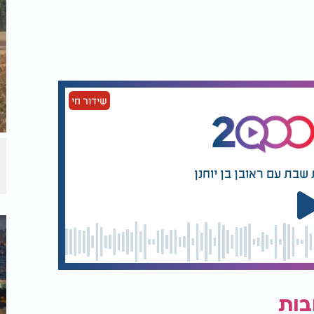
שידור חי
שבת עם ראובן בן יוחנן
בות