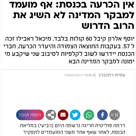
אין הכרעה בכנסת: אף מועמד
למבקר המדינה לא השיג את
הרוב הדרוש
יוסף אלרון קיבל 60 קולות בלבד, מיכאל ראבילו זכה
ל 57. בעקבות התוצאה הצמודה והיעדר הכרעה, חברי
הכנסת יידרשו לשוב לקלפיות לסיבוב שני שיקבע מי
ימונה למבקר המדינה הבא
עמית רוזנברג
03.06.26 י"ח סיון התשפ"ו
א
א
הוספת תגובה
דרמה פוליטית חריגה נרשמה היום (רביעי) במליאת
הכנסת, לאחר שאף אחד משני המועמדים לתפקיד