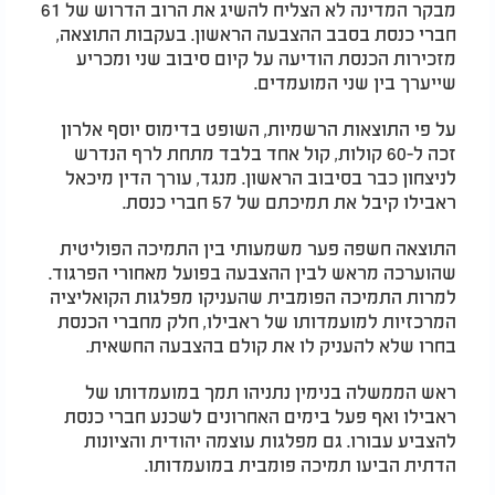
מבקר המדינה לא הצליח להשיג את הרוב הדרוש של 61
חברי כנסת בסבב ההצבעה הראשון. בעקבות התוצאה,
מזכירות הכנסת הודיעה על קיום סיבוב שני ומכריע
שייערך בין שני המועמדים.
על פי התוצאות הרשמיות, השופט בדימוס יוסף אלרון
זכה ל-60 קולות, קול אחד בלבד מתחת לרף הנדרש
לניצחון כבר בסיבוב הראשון. מנגד, עורך הדין מיכאל
ראבילו קיבל את תמיכתם של 57 חברי כנסת.
התוצאה חשפה פער משמעותי בין התמיכה הפוליטית
שהוערכה מראש לבין ההצבעה בפועל מאחורי הפרגוד.
למרות התמיכה הפומבית שהעניקו מפלגות הקואליציה
המרכזיות למועמדותו של ראבילו, חלק מחברי הכנסת
בחרו שלא להעניק לו את קולם בהצבעה החשאית.
ראש הממשלה בנימין נתניהו תמך במועמדותו של
ראבילו ואף פעל בימים האחרונים לשכנע חברי כנסת
להצביע עבורו. גם מפלגות עוצמה יהודית והציונות
הדתית הביעו תמיכה פומבית במועמדותו.