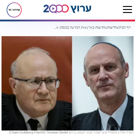
שידור חי
דף הבית
חדשות
חדשות בארץ
אין הכרעה בכנסת: אף מועמד למבקר המדינה לא השיג את הרוב הדרוש
ראבילו ואלרון, מתמודדים על תפקיד מבקר הכנסת. (צילום: Chaim Goldberg/Flash90/Yonatan Sindel)