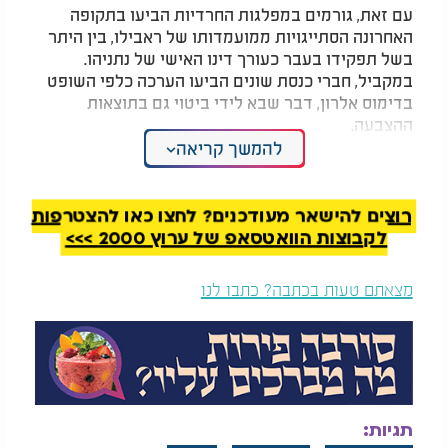
עם זאת, גורמים במפלגות החרדיות הביעו בתקופה
האחרונה הסתייגויות ממועמדותו של ראבילו, בין היתר
בשל תפקידו בעבר כעורך דינו האישי של נתניהו.
במקביל, חברי כנסת שונים הביעו הערכה כלפי השופט
בדימוס אלרון, דבר שבא לידי ביטוי גם בתוצאות
ההצבעה.
להמשך קריאה
המלצות נוספות
רוצים להישאר מעודכנים? לחצו כאן להצטרפות
לקבוצות הוואטסאפ של ערוץ 2000 >>>
מצאתם טעות בכתבה? כתבו לנו
נהג גרר גנב את רכבו
רס"ל נועם שמש נהרג
של שורד השבי אלי
מירי RPG במהלך
שרעבי - ונשלח ל־5.5
פעולה בח'אן יונס
שנות מאסר
כעת עוברת המערכת לסיבוב שני, שבו כללי המשחק
תגיות:
משתנים. על פי חוק יסוד: מבקר המדינה, "במידה שאף