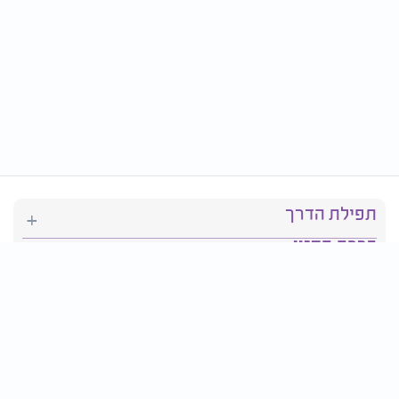
תפילת הדרך
ברכת המזון
יהדות
סידור תפילה
בריאות
חגים ומועדים