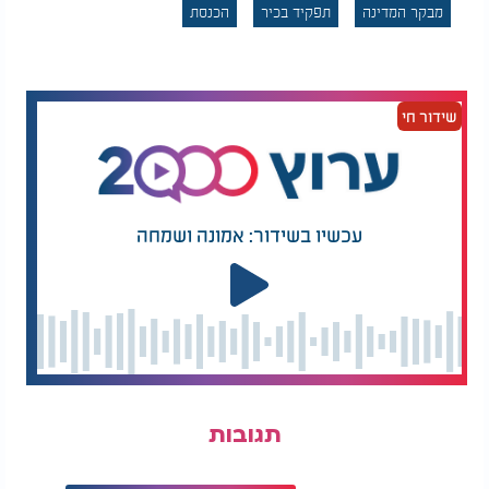
אחד מהמועמדים אינו זוכה לתמיכתם של 61 חברי
מבקר המדינה
תפקיד בכיר
הכנסת
כנסת לפחות בסבב הראשון, תתבצע הצבעה חוזרת בין
שני המועמדים, ואז יוכרז כמועמד הנבחר מי שזכה
לרוב קולות חברי הכנסת המשתתפים בפועל בהצבעה
(גם אם מספר הקולות הכולל שלו הוא נמוך מ-61)".
שידור חי
משמעות הדבר היא שבסיבוב השני לא נדרש עוד רוב
של 61 חברי כנסת, אלא רק רוב מבין המשתתפים
בהצבעה. כל קול עשוי להיות מכריע, והמועמד שיקבל
יותר קולות מיריבו ייבחר לתפקיד וייכנס לתפקידו ב-4
עכשיו בשידור: אמונה ושמחה
ביולי 2026.
המאבק על תפקיד מבקר המדינה נחשב לאחד
המאבקים המשמעותיים במערכת הפוליטית, בשל
מעמדו המרכזי של המבקר בפיקוח על משרדי
הממשלה, השירות הציבורי והגופים המבוקרים.
במהלך הימים האחרונים ניהל ראבילו שיחות עם חברי
תגובות
כנסת גם מחוץ לשורות הקואליציה בניסיון להפיג
חששות הנוגעים לעצמאותו בתפקיד. במסגרת זו הצהיר
כי "אם אבחר לתפקיד מבקר המדינה, אפעל באופן