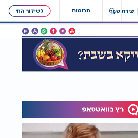
תרומות
לשידור החי
יצירת קשר
רץ בוואטסאפ