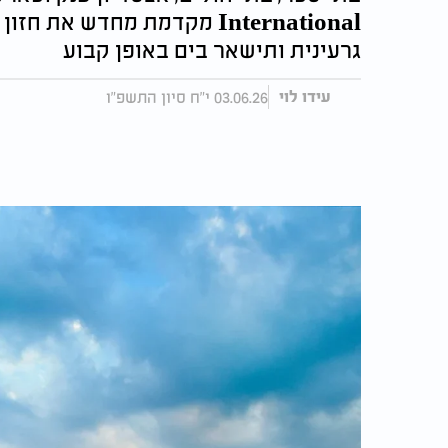
International מקדמת מחדש א
גרעינית ותישאר בים באופן קבוע
03.06.26 י"ח סיון התשפ"ו
עידו לוי