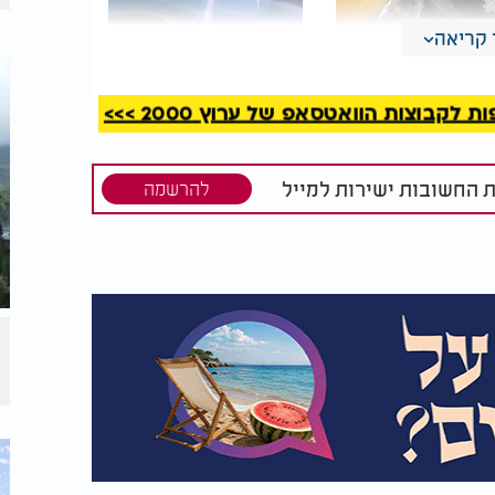
קריאה
: שבר ביצה
רק 4 ס"מ - אבל
וחת בוקר ונחרד
יגרום לכם לעצור
קבוצות הוואטסאפ של ערוץ 2000 >>>
 שגילה בפנים
הכל: הכרתם את
פרפר הים?
ת החשובות ישירות למייל
להרשמה
ורכה המתוכנן עומד על כ-1.6 קילומטרים, צפויה לכלול מגוון רחב של שירותים
י ספר, מכללות ומרכזים רפואיים. בתחום
לה, מתחם אוכל דו קומתי ואקווריום ענק.
בנוסף, יכלול הפרויקט מתקני תרבות וספורט ובהם אצטדיון בן 15 אלף מושבים, פארק מים,
ת בין חלקי הספינה תופעל מערכת חשמליות