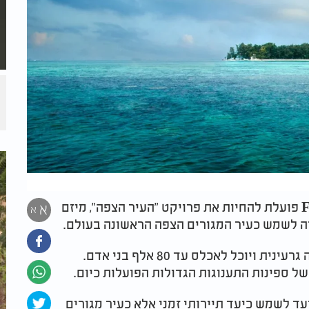
חברת Freedom Cruise Line International פועלת להחיות את פרויקט "העיר הצפה", מיזם
א
א
 לשמש כעיר המגורים הצפה הראשונה בעולם.
על פי התכנון, כלי השיט יופעל באמצעות אנרגיה גרעינית ויוכל לאכלס עד 80 אלף בני אדם.
ל ספינות התענוגות הגדולות הפועלות כיום.
ועד לשמש כיעד תיירותי זמני אלא כעיר מגורים