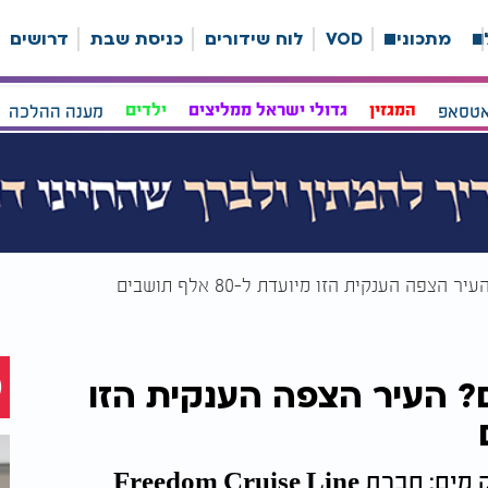
ה
מתכונים
VOD
לוח שידורים
כניסת שבת
דרושים
אטסאפ
המגזין
גדולי ישראל ממליצים
ילדים
מענה ההלכה
צפה הענקית הזו מיועדת ל-80 אלף תושבים
ם? העיר הצפה הענקית הזו
בתי ספר, בתי חולים, אצטדיון ענק ופארק מים: חברת Freedom Cruise Line