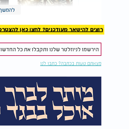
להמשך 
קידוש השם: "תראו את
הלם
גודל הפרי, אנשי
לאר
רוצים להישאר מעודכנים? לחצו כאן להצטרפות ל
מקצוע לא מבינים
ממה
אפילו"
הירשמו לניוזלטר שלנו ותקבלו את כל החדשו
June 2, 2026
— Carlos Amaral (@carlosgamaral)
מצאתם טעות בכתבה? כתבו לנו
הספינה, שא
ומתקנים. בתחום החינוך והבריאות מתוכננים בת
המסחר והפנאי יוקמו חנויות, בנקים, מועדוני לי
מוזיאונים ואולמות קונצרטים. לצורך התניידו
פנימית.