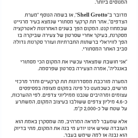
המנוסים ביותר.
מדובר ב"Shell Grotto", או בשמה הנוסף "מערת
הצדפים", אתר תת קרקעי מסתורי שנמצא בעיר מרגייט
שבמחוז קנט. המקום הפך בשנים האחרונות לאטרקציה
מסקרנת, בעיקר אחרי שסרטון של צעירה שביקרה בו
הפך לוויראלי ברשתות החברתיות ועורר סקרנות גדולה
סביב האתר המסתורי.
"אני חושבת שמצאתי עכשיו את המקום הכי מסתורי
באנגליה", אמרה הצעירה בסרטון שפרסמה.
המערה מורכבת ממסדרונות תת קרקעיים וחדר מרכזי
מרשים, כשכמעט כל פינה במקום מצופה בפסיפסים
עצומים ומרהיבים שנבנו ממיליוני צדפים. לפי ההערכות,
כ-4.6 מיליון צדפים ששולבו בעיצוב המקום, המשתרע
על שטח של כ-2,000 ק"מ.
אלא שמעבר למראה המרהיב, מה שמסקרן באמת הוא
העובדה שאיש אינו יודע מי בנה את המקום, מתי בדיוק
הוא נבנה או למה שימש בעבר.