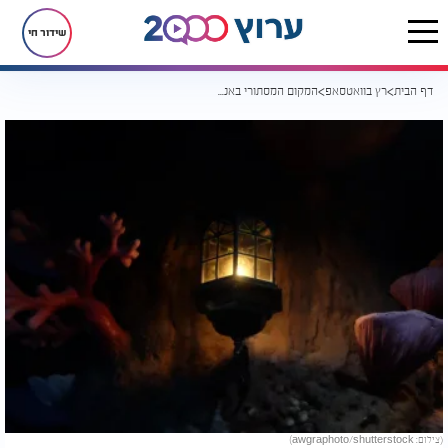
שידור חי
דף הבית
רץ בוואטסאפ
המקום המסתורי באנגליה שאיש לא מצליח להסביר כבר כמעט 200 שנה
(צילום: awgraphoto/shutterstock)