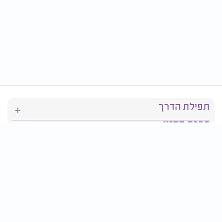
תפילת הדרך
ברכת המזון
יהדות
סידור תפילה
בריאות
חגים ומועדים