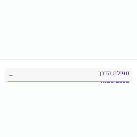
תפילת הדרך
ברכת המזון
יהדות
סידור תפילה
בריאות
חגים ומועדים