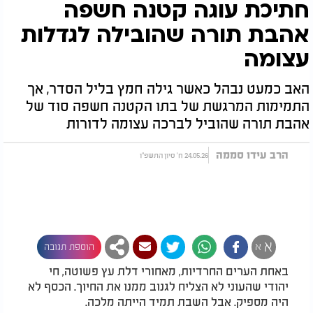
חתיכת עוגה קטנה חשפה
אהבת תורה שהובילה לגדלות
עצומה
האב כמעט נבהל כאשר גילה חמץ בליל הסדר, אך
התמימות המרגשת של בתו הקטנה חשפה סוד של
אהבת תורה שהוביל לברכה עצומה לדורות
הרב עידו סממה
24.05.26 ח' סיון התשפ"ו
א
א
הוספת תגובה
באחת הערים החרדיות, מאחורי דלת עץ פשוטה, חי
יהודי שהעוני לא הצליח לגנוב ממנו את החיוך. הכסף לא
היה מספיק. אבל השבת תמיד הייתה מלכה.