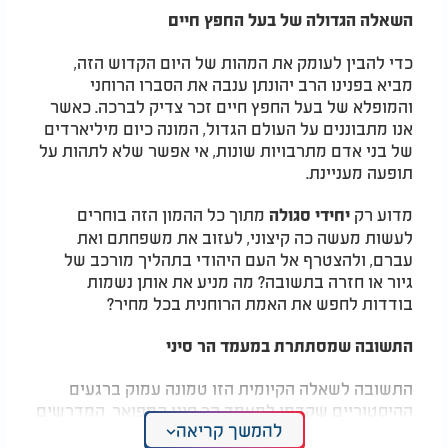
השאלה הגדולה של בעל החפץ חיים
כדי להבין לעומק את המהות של היום הקדוש הזה,
מביא בפנינו הרב יהונתן ענבה את הסברו הרוחני
והמופלא של בעל החפץ חיים זכר צדיק לברכה. כאשר
אנו מתבוננים על העולם הגדול, המונה כיום מיליארדים
של בני אדם מתרבויות שונות, אי אפשר שלא לתהות על
תופעה מעניינת.
מדוע רק
מתוך כל ההמון הזה בוחרים
יחידי סגולה
לעשות מעשה כה קיצוני, לעזוב את משפחתם ואת
עברם, ולהצטרף אל העם היהודי בתהליך מורכב של
גיור או חזרה בתשובה? מה מניע את אותן נשמות
בודדות לחפש את האמת הרוחנית בכל מחיר?
התשובה שמסתתרת במעמד הר סיני
התשובה לשאלה הקיומית הזו טמונה עמוק ברגעים
ההיסטוריים שקדמו למעמד הר סיני המפואר. המדרשים
להמשך קריאה
מספרים לנו כי לפני שהקדוש ברוך הוא העניק את