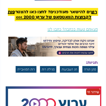
התורה הקדושה לעם ישראל, הוא פנה קודם לכן לכל
אחת ואחת מאומות העולם והציע להן לקבל את מצוותיו.
רוצים להישאר מעודכנים? לחצו כאן להצטרפות
המלצות נוספות
לקבוצות הוואטסאפ של ערוץ 2000 >>>
מצאתם טעות בכתבה? כתבו לנו
5 דקות ביום שיכולות
דברים שחייבים לדעת
לשנות לכם את החיים
על אזהרות בחג
תגיות:
לפני חג השבועות
השבועות
מתן תורה
חג השבועות
מגילת רות
רות המואבייה
כל אומה שבחנה את חוקי התורה מצאה בהם דרישות
מוסריות שלא התאימו לאורח חייה ולרצונותיה, ולכן כולן
דחו את ההצעה החשובה בטענה שהתורה הזו אינה
מתאימה עבורן.
שידור חי
אולם, בתוך אותם עמים גדולים שסירבו לקבל את עול
המצוות, היו אנשים יחידים ובודדים שהקשיבו היטב