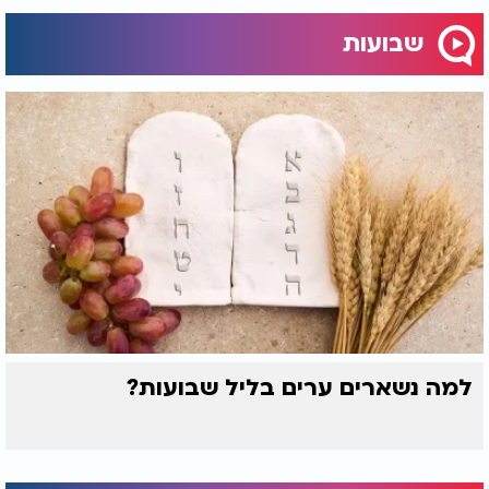
לחלק מהעם היהודי, לעבור גיור, לחזור בתשובה ולהיות
חלק בלתי נפרד משרשרת הדורות של עם ישראל.
שבועות
המסר המרכזי והעמוק שכולנו יכולים לקחת לחיי היום
יום שלנו מהדברים המרגשים הללו הוא פשוט וברור.
אדם שהולך בדרך האמת ומחזיק בה בכל כוחו, יזכה
בסופו של דבר להגיע אל המטרה הנכונה שלו. הרצון
האמיתי והטהור של האדם לעולם אינו הולך לאיבוד,
והקדוש ברוך הוא תמיד מוביל את מי שמבקש להתקרב
אליו אל המקום המיועד לו. חג מתן תורה שמח ורוחני
לכל בית ישראל.
למה נשארים ערים בליל שבועות?