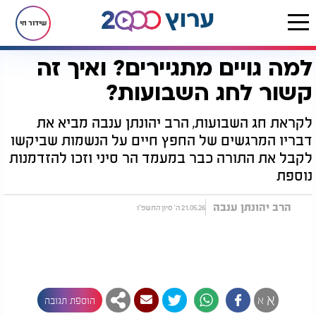
שידור חי
למה גויים מתגיירים? ואיך זה
דף הבית
יהדות
חגים ומועדים
שבועות
למה גויים מתגיירים? ואיך זה קשור לחג השבועות?
קשור לחג השבועות?
לקראת חג השבועות, הרב יהונתן ענבה מביא את
דבריו המרגשים של החפץ חיים על הנשמות שביקשו
לקבל את התורה כבר במעמד הר סיני וזכו להזדמנות
נוספת
הרב יהונתן ענבה
21.05.26 ה' סיון התשפ"ו
א
א
הוספת תגובה