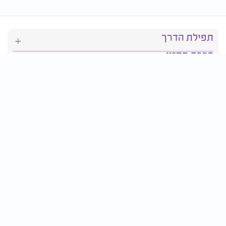
תפילת הדרך
ברכת המזון
יהדות
סידור תפילה
בריאות
חגים ומועדים
פרטים ליצירת קשר: