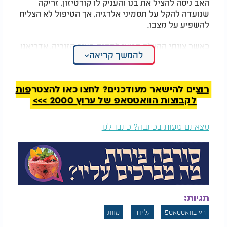
האב ניסה להציל את בנו והעניק לו קורטיזון, זריקה
שנועדה להקל על תסמיני אלרגיה, אך הטיפול לא הצליח
להשפיע על מצבו.
כאשר צוותי ההצלה הגיעו למקום בעיר קזוריה, אדריאנו
להמשך קריאה
כבר היה מחוסר הכרה. כוחות הרפואה ביצעו ניסיונות
החייאה, אך לבסוף נאלצו לקבוע את מותו.
רוצים להישאר מעודכנים? לחצו כאן להצטרפות
לקבוצות הוואטסאפ של ערוץ 2000 >>>
מצאתם טעות בכתבה? כתבו לנו
תגיות:
רץ בוואטסאטפ
גלידה
מוות