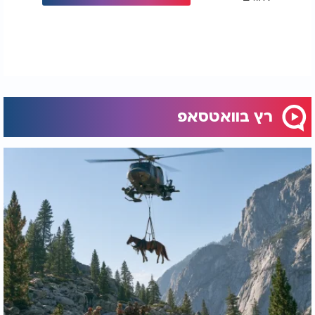
רץ בוואטסאפ