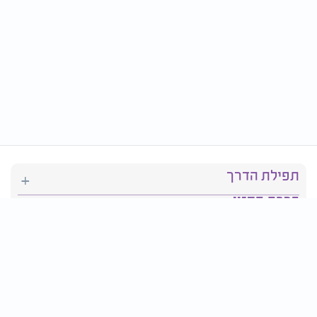
תפילת הדרך
ברכת המזון
יהדות
סידור תפילה
בריאות
חגים ומועדים