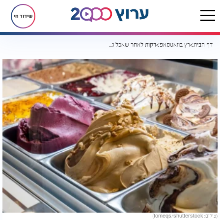
שידור חי
דף הבית
רץ בוואטסאפ
דקות לאחר שאכל גלידה עם חבריו, הנער הזה מת
(צילום: tomeqs/shutterstock)