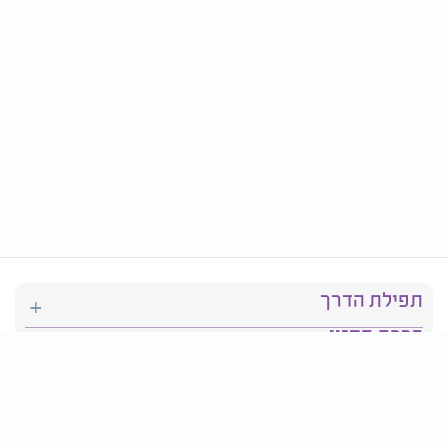
תפילת הדרך
ברכת המזון
יהדות
סידור תפילה
בריאות