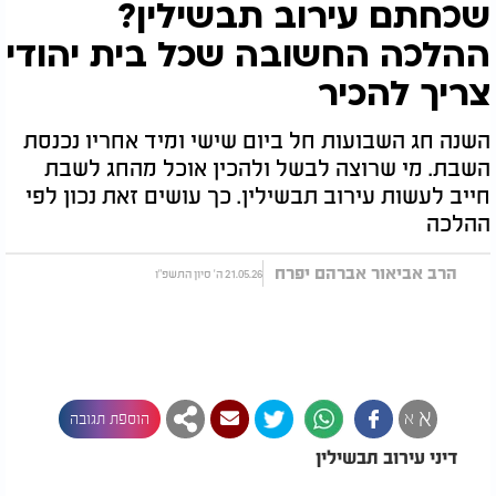
שכחתם עירוב תבשילין?
ההלכה החשובה שכל בית יהודי
צריך להכיר
השנה חג השבועות חל ביום שישי ומיד אחריו נכנסת
השבת. מי שרוצה לבשל ולהכין אוכל מהחג לשבת
חייב לעשות עירוב תבשילין. כך עושים זאת נכון לפי
ההלכה
הרב אביאור אברהם יפרח
21.05.26 ה' סיון התשפ"ו
א
א
הוספת תגובה
דיני עירוב תבשילין