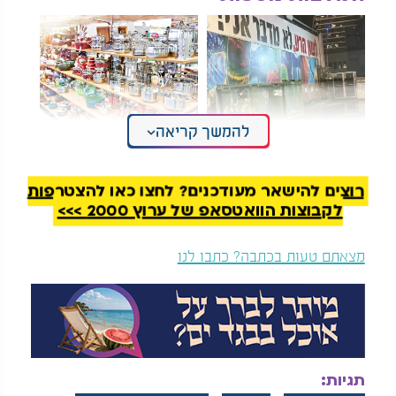
להמשך קריאה
כך תבחנו את עצמכם:
האם צריך לטבול כלים
אני עובר עכשיו על לשון
חדשים שנקנו מיהודי?
הרע, או לא?
רוצים להישאר מעודכנים? לחצו כאן להצטרפות
אז איך עושים את העירוב תבשילין:
לקבוצות הוואטסאפ של ערוץ 2000 >>>
לוקחים בערב החג (השנה תשפ"ו זה יוצא ביום חמישי
מצאתם טעות בכתבה? כתבו לנו
מהבוקר עד סמוך לכניסת החג) לחם (לכתחילה בשיעור
כביצה שזה 56 גרם). ותבשיל (מנת בשר או דג, ויש
לוקחים ביצה) ואומרים "ברוך אתה ה' אלוקינו מלך
העולם אשר קידשנו במצותיו וציוונו על מצוות עירוב"
ואח"כ אומרים "בדין עירובא יהיה שרי לנא לאפויי
ולבשולי ולאטמוני, ולאדלוקי שרגא ולמעבד כל צרכנא
תגיות:
מיום טוב לשבת" (תרגום: בעירוב זה יהיה מותר לנו