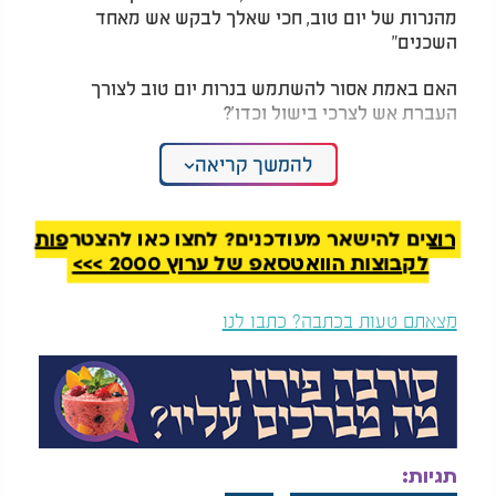
מהנרות של יום טוב, חכי שאלך לבקש אש מאחד
השכנים"
האם באמת אסור להשתמש בנרות יום טוב לצורך
העברת אש לצרכי בישול וכדו'?
המלצות נוספות
להמשך קריאה
רוצים להישאר מעודכנים? לחצו כאן להצטרפות
לקבוצות הוואטסאפ של ערוץ 2000 >>>
מצאתם טעות בכתבה? כתבו לנו
מה עושים עם השמן
יש אזעקה והדלת נעולה
שנותר מנרות החנוכה?
- האם מותר להקיש קוד
כל מה שצריך לדעת
בשבת?
תגיות:
תשובה: