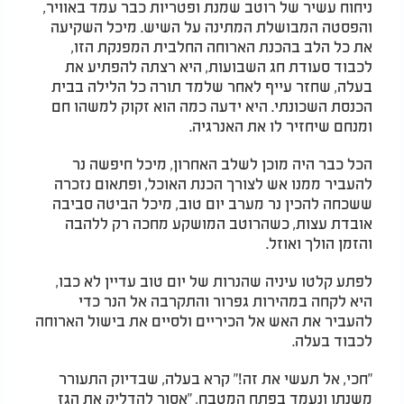
ניחוח עשיר של רוטב שמנת ופטריות כבר עמד באוויר,
והפסטה המבושלת המתינה על השיש. מיכל השקיעה
את כל הלב בהכנת הארוחה החלבית המפנקת הזו,
לכבוד סעודת חג השבועות, היא רצתה להפתיע את
בעלה, שחזר עייף לאחר שלמד תורה כל הלילה בבית
הכנסת השכונתי. היא ידעה כמה הוא זקוק למשהו חם
ומנחם שיחזיר לו את האנרגיה
.
הכל כבר היה מוכן לשלב האחרון, מיכל חיפשה נר
להעביר ממנו אש לצורך הכנת האוכל, ופתאום נזכרה
ששכחה להכין נר מערב יום טוב, מיכל הביטה סביבה
אובדת עצות, כשהרוטב המושקע מחכה רק ללהבה
והזמן הולך ואוזל.
לפתע קלטו עיניה שהנרות של יום טוב עדיין לא כבו,
היא לקחה במהירות גפרור והתקרבה אל הנר כדי
להעביר את האש אל הכיריים ולסיים את בישול הארוחה
לכבוד בעלה.
"
חכי, אל תעשי את זה!" קרא בעלה, שבדיוק התעורר
משנתו ונעמד בפתח המטבח, "אסור להדליק את הגז