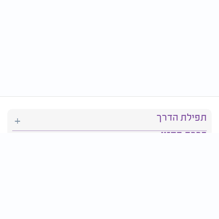
תפילת הדרך
ברכת המזון
יהדות
סידור תפילה
בריאות
חגים ומועדים