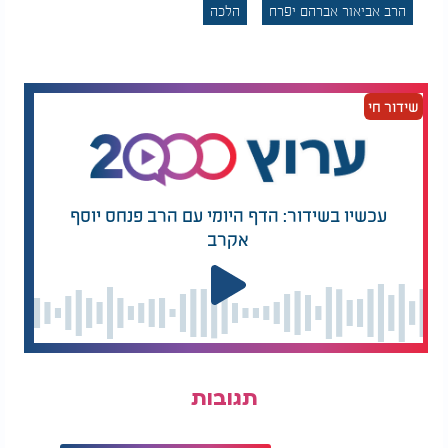
הרב אביאור אברהם יפרח
הלכה
נחלקו הפוסקים האם מותר להשתמש בנר של יום טוב
לצורך של חול,
דעת האור לציון שאסור משום שסבר שהנר הזה מוגדר
שידור חי
כנר של מצוה, אבל דעת הגרשז"א ועוד פוסקים שמותר
להשתמש בו לצורך חול, וטעמם שנר זה נועד להשתמש
בו לכל צורכי יום טוב, ולכן לשיטתם יוצא שמותר
להדליק את הגז ע"י העברת אש מנרות יום טוב, וכן
מותר להדליק סיגריה מהנרות של יום טוב.
עכשיו בשידור: הדף היומי עם הרב פנחס יוסף
אקרב
יש לציין שגם לדעת המחמירים כל מה שאסור זה רק
כאשר רוצה להעביר אש שלא למטרת הכנת אוכל ליו"ט,
אלא לצורך עישון סיגריה וכדו', אבל אם הוא רוצה
להעביר אש לצורך הסעודה ממש, מותר לכל הדעות.
התשובה מאת הרב אביאור אברהם יפרח שליט"א, מורה
צדק בבית ההוראה של הגאון הרב אופיר מלכא שליט"א.
תגובות