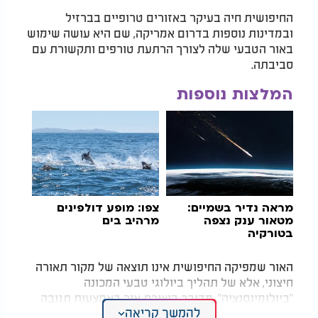
החיפושית חיה בעיקר באזורים טרופיים בברזיל
ובמדינות נוספות בדרום אמריקה, שם היא עושה שימוש
באור הטבעי שלה לצורך הרתעת טורפים ותקשורת עם
סביבתה.
המלצות נוספות
מראה נדיר בשמיים:
צפו: מופע דולפינים
מטאור ענק נצפה
מרהיב בים
בטורקיה
האור שמפיקה החיפושית אינו תוצאה של מקור תאורה
חיצוני, אלא של תהליך ביולוגי טבעי המכונה
"ביולומינסנציה". מדובר ביצירת אור באמצעות תגובה
להמשך קריאה
כימית שמתרחשת בתוך גופה של החיפושית.