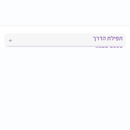
תפילת הדרך
ברכת המזון
יהדות
סידור תפילה
בריאות
חגים ומועדים