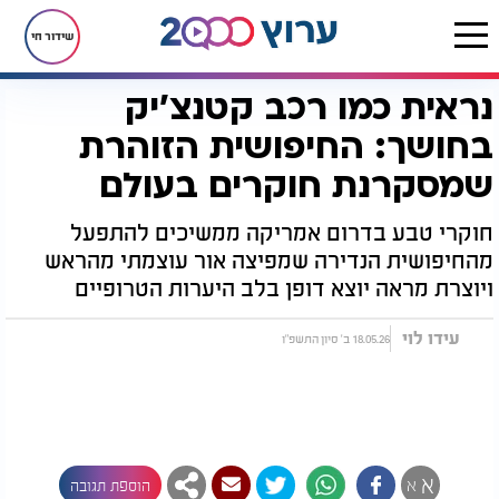
שידור חי
נראית כמו רכב קטנצ'יק
דף הבית
יהדות
נפלאות הבריאה
נראית כמו רכב קטנצ'יק בחושך: החיפושית הזוהרת שמסקרנת חוקרים בעולם
בחושך: החיפושית הזוהרת
שמסקרנת חוקרים בעולם
חוקרי טבע בדרום אמריקה ממשיכים להתפעל
מהחיפושית הנדירה שמפיצה אור עוצמתי מהראש
ויוצרת מראה יוצא דופן בלב היערות הטרופיים
עידו לוי
18.05.26 ב' סיון התשפ"ו
א
א
הוספת תגובה