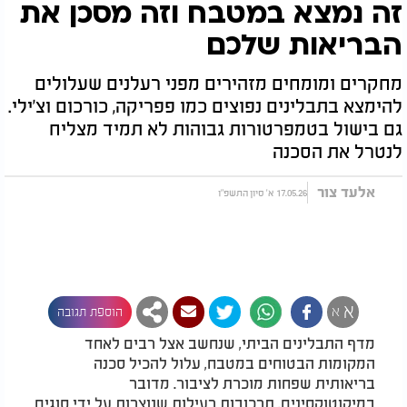
זה נמצא במטבח וזה מסכן את
הבריאות שלכם
מחקרים ומומחים מזהירים מפני רעלנים שעלולים
להימצא בתבלינים נפוצים כמו פפריקה, כורכום וצ'ילי.
גם בישול בטמפרטורות גבוהות לא תמיד מצליח
לנטרל את הסכנה
אלעד צור
17.05.26 א' סיון התשפ"ו
א
א
הוספת תגובה
מדף התבלינים הביתי, שנחשב אצל רבים לאחד
המקומות הבטוחים במטבח, עלול להכיל סכנה
בריאותית שפחות מוכרת לציבור. מדובר
במיקוטוקסינים, תרכובות רעילות שנוצרות על ידי סוגים