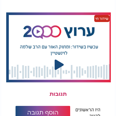
ולחות כמו תנור, כיריים או מדיח כלים. בנוסף, מומלץ
שלא להשתמש בכף רטובה בזמן הוצאת התבלין
מהמכל, מאחר ולחות מעודדת התפתחות עובש.
שידור חי
עוד ממליצים המומחים להחליף תבלינים טחונים אחת
ל=6 עד 12 חודשים, בעוד שתבלינים שלמים יכולים
להישמר לתקופה ארוכה יותר של בין שנה לשלוש שנים.
עכשיו בשידור: ומתוק האור עם הרב שלמה
לוינשטיין
תגובות
היו הראשונים
הוסף תגובה
להגיב