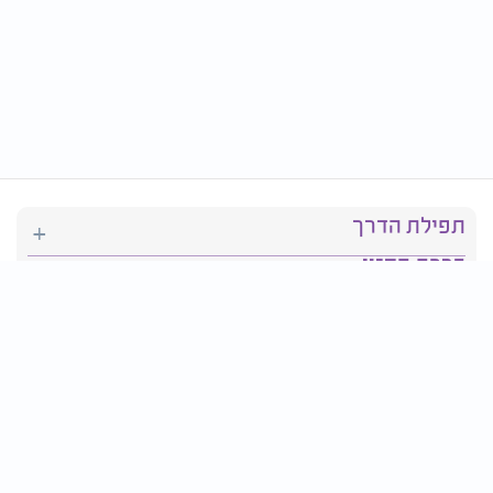
תפילת הדרך
ברכת המזון
יהדות
סידור תפילה
בריאות
חגים ומועדים