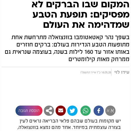
המקום שבו הברקים לא
מפסיקים: תופעת הטבע
שמדהימה את העולם
בשפך נהר קאטאטומבו בוונצואלה מתרחשת אחת
מתופעות הטבע הנדירות בעולם: ברקים חוזרים
באותו אזור עד 160 לילות בשנה, בעוצמה שנראית גם
ממרחק מאות קילומטרים
עידו לוי
14.05.26 כ"ז אייר התשפ"ו
א
א
הוספת תגובה
יש מקומות בעולם שבהם פלאי הבריאה נראים לעין
בצורה עוצמתית במיוחד. אחד מהם נמצא בוונצואלה,