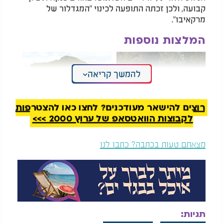
קבועה, ולכן זכתה התופעה לכינוי "המגדלור של
מרקאיבו".
המלצות נוספות
להמשך קריאה
רוצים להישאר מעודכנים? לחצו כאן להצטרפות
לקבוצות הוואטסאפ של ערוץ 2000 >>>
הגשר שמתחבר לשמים:
הבית הכי בודד בעולם -
פלא אדריכלי בלב טבע
ומה שהוא מזכיר לנו על
אירופי מעורר השראה
התגלות אלוקית
מצאתם טעות בכתבה? כתבו לנו
תורנית
מאחורי הפלא הזה עומד שילוב נדיר של טופוגרפיה
ואקלים. אגם מרקאיבו מוקף משלושה צדדים ברכסי
הרים גבוהים, בהם הרי האנדים ורכס פריחה. המבנה
הזה יוצר מעין מסגרת טבעית שמרכזת את זרמי האוויר
באזור.
תגיות: