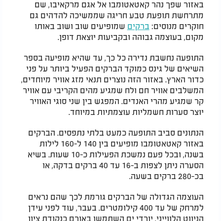
באזור שפך נהר קאטאטומבו אל אגם מרקאיבו, שם
מתרחשת תופעת טבע חריגה שממשיכה להדהים גם
חוקרים מנוסים:
ברקים
שמופיעים שוב ושוב באותו
מקום, בעוצמה גבוהה ובקביעות יוצאת דופן.
התופעה נחשבת נדירה כל כך, עד שהיא מופיעה בספר
השיאים של גינס כמוקד הברקים הפעיל ביותר על פני
כדור הארץ. באזור הזה נוצרים תנאי מזג אוויר מיוחדים,
המשלבים אוויר חם ולח שמגיע מהים הקריבי עם אוויר
קר שמגיע מהרי האנדים. המפגש בין שני סוגי האוויר
יוצר סערות חשמליות עוצמתיות במיוחד.
הנתונים סביב התופעה כמעט בלתי נתפסים. הברקים
באזור קאטאטומבו מופיעים בין 140 ל-160 לילות
בשנה, ובכל פעם נמשכת הפעילות כ-10 שעות. בשיא
הסערה ניתן לצפות ב-16 עד 40 ברקים בדקה, או
בכ-280 ברקים בשעה.
העוצמה הגדולה של הברקים גורמת לכך שהם נראים
למרחק של עד 400 קילומטרים. בעבר, עוד לפני עידן
הניווט הלווייני, יורדי ים השתמשו באורם כנקודת ציון