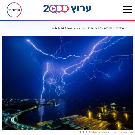
שידור חי
דף הבית
יהדות
נפלאות הבריאה
המקום שבו הברקים לא מפסיקים: תופעת הטבע שמדהימה את העולם
אילוסטרציה. (צילום: Hit1912/shutterstock)