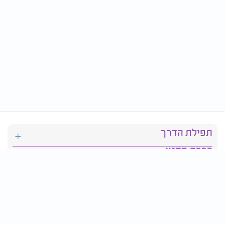
תפילת הדרך
ברכת המזון
יהדות
סידור תפילה
בריאות
חגים ומועדים