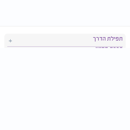
תפילת הדרך
ברכת המזון
יהדות
סידור תפילה
בריאות
חגים ומועדים