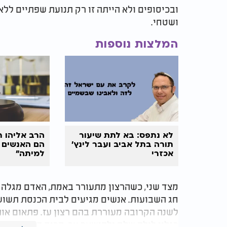
ובכיסופים ולא הייתה זו רק תנועת שפתיים ללא 
ושטחי.
המלצות נוספות
לא נתפס: בא לתת שיעור
הרב אליהו ר
תורה בתל אביב ועבר לינץ'
הם האנשים 
אכזרי
למיתה"
מצד שני, כשהרצון מתעורר באמת, האדם מגלה ב
חג השבועות. אנשים מגיעים לבית הכנסת תשוש
לשנה הקרובה מעוררת בהם רצון עז. פתאום או
רגליו לילה שלם ולהישאר ער. הכוח הזה לא הגי