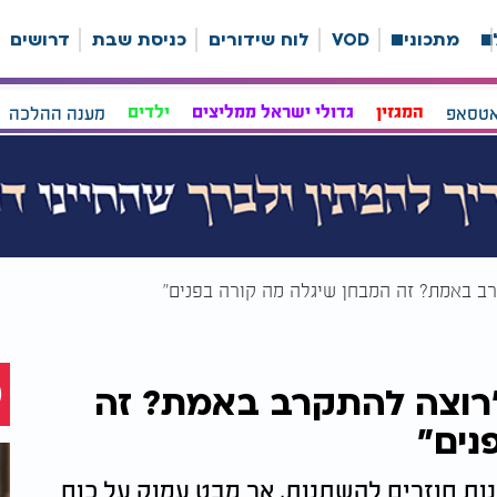
ה
מתכונים
VOD
לוח שידורים
כניסת שבת
דרושים
אטסאפ
המגזין
גדולי ישראל ממליצים
ילדים
מענה ההלכה
ב באמת? זה המבחן שיגלה מה קורה בפנים"
"רוצה להתקרב באמת? זה
נים"
נות חוזרים להשתנות, אך מבט עמוק על כוח