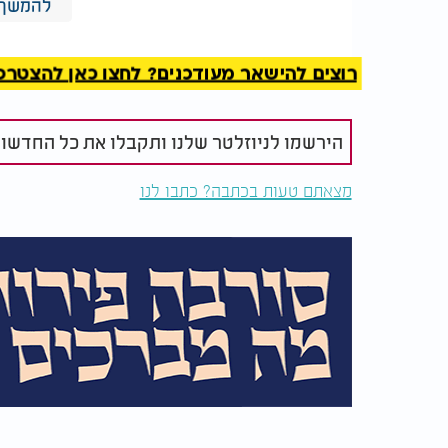
להמשך 
כשאדם מבין שביכולתו לגייס רצון כזה, הוא מג
את עצמו ולראות שכאשר הוא באמת רוצה, אין לך
רוצים להישאר מעודכנים? לחצו כאן להצטרפות ל
הירשמו לניוזלטר שלנו ותקבלו את כל החדשו
מצאתם טעות בכתבה? כתבו לנו