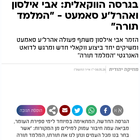
בגרסה הווקאלית: אבי אילסון
ואהרל'ע סאמעט - "המלמד
תורה"
הזמר אבי אילסון משתף פעולה אהרל׳ע סאמעט
ומשיקים יחד ביצוע ווקאלי חדש ומרגש לדואט
האנרגטי “המלמד תורה”
מוזיקה יהודית
04.05.26 י"ז אייר התשפ"ו
א
א
הוספת תגובה
הגרסה החדשה, המתאימה במיוחד לימי ספירת העומר,
מביאה עמה חיבור עמוק למילים מן המקורות: “אשר
בחר בנו מכל העמים ונתן לנו את תורתו, המלמד תורה