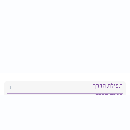
תפילת הדרך
ברכת המזון
יהדות
סידור תפילה
בריאות