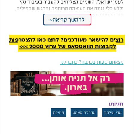
לעמו ישראל”. השניים מצליחים להעביר בעיבוד נקי
וללא כלי נגינה את העוצמה הרוחנית והרגש שבמילים,
תוך הרמוניה קולית סוחפת.
להמשך קריאה
אבי אילסון ואהרל'ע סאמעט - "המלמד תורה"
רוצים להישאר מעודכנים? לחצו כאן להצטרפות
לקבוצות הוואטסאפ של ערוץ 2000 >>>
מצאתם טעות בכתבה? כתבו לנו
תגיות:
אבי אילסון
אהרל'ה סאמט
מוזיקה