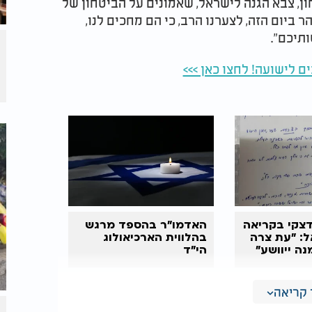
ון, צבא הגנה לישראל, שאמונים על הביטחון של
ביום הזה, לצערנו הרב, כי הם מחכים לנו,
תיכם".
ם לישועה! לחצו כאן >>>
דצקי בקריאה
האדמו"ר בהספד מרגש
ל: "עת צרה
בהלווית הארכיאולוג
נה ייוושע"
הי"ד
קריאה
ני לבטל השנה את ההילולה במירון, בשל המצב