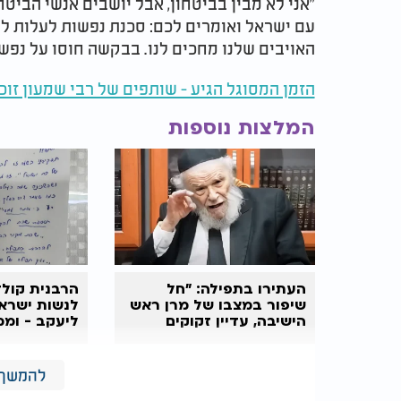
"אני לא מבין בביטחון, אבל יושבים אנשי הביטח
עם ישראל ואומרים לכם: סכנת נפשות לעלות להר 
האויבים שלנו מחכים לנו. בבקשה חוסו על נפשו
הזמן המסוגל הגיע - שותפים של רבי שמעון זוכי
המלצות נוספות
העתירו בתפילה: "חל
הרבנית קול
שיפור במצבו של מרן ראש
לנשות ישרא
הישיבה, עדיין זקוקים
ליעקב - וממ
לרחמי שמיים"
להמשך 
על רקע הדברים, נזכרת החלטת הקבינט הביטחו