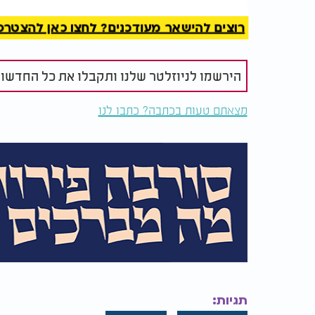
הביטחוני הרגיש. גם חבר הכנסת מאיר פרוש, ש
הודיע כי לא יעלה השנה להר, למרות האפשרות ש
רוצים להישאר מעודכנים? לחצו כאן להצטרפות ל
לצד הקריאה להימנע מהגעה פיזית, חיזק הרב כ
מתקבלת. "רשב"י ישמע את הזעקות שלכם גם מר
הירשמו לניוזלטר שלנו ותקבלו את כל החדשו
למעלה בשמיים. כדאי הוא רבי שמעון לסמוך על
מרחוק".
מצאתם טעות בכתבה? כתבו לנו
הרב הוסיף והבהיר את הגישה הנכונה לתקופה ז
ושמחים לכבוד התנא האלוקי. אבל עכשיו, כשאנח
שמעון בר יוחאי אומר לך: תשמור על הנפש שלך
לעלות למירון".
את דבריו חתם בברכה לציבור: "אז השנה אנחנו 
ומתפללים לבורא עולם שבזכות רבי שמעון בר י
ואמן".
בתוך כך, המשטרה הודיעה כי תפעל למנוע הגעה 
תגיות:
המרכזיים המובילים לאזור. מפקד מחוז צפון במ