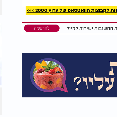
ליווה בשנים האחרונות את ההיערכות לאירוע,
ניתנה לו מכוח חסינותו.
קבוצות הוואטסאפ של ערוץ 2000 >>>
הן את הציבור והדגיש כי גם תפילה מרחוק
חוק, והוא יעשה את כל מה שהוא צריך לעשות
ת החשובות ישירות למייל
להרשמה
יו בשעת הדחק, כדאי הוא לסמוך עליו גם
ו: "כשאפשר - עולים ושמחים ורוקדים ושרים
נו בסכנה - אנחנו לא עושים את זה. כי רבי
, כדי שתהיה בריא וחזק שתוכל עוד הרבה שנים
לא עולים, ואנחנו מקבלים את זה באהבה,
וחאי ימלא משאלות לבכם לטובה ולברכה, אמן
למירון, וכוחות ביטחון כבר נפרסו בצירים
שטרה, ניצב מאיר אליהו, קרא לציבור להישמע