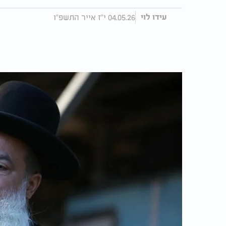
04.05.26 י"ז אייר התשפ"ו
עידו לוי