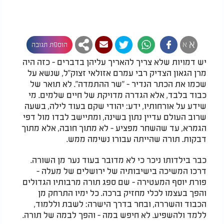
א
א
הוספת תגובה
יש דמויות שלא צריך להאריך עליהן בדברים - כזה היה
מרן הגאון הצדיק רבי עמרם אזולאי זצוק"ל, שנשא על
שכמו את הכתר הנדיר - "שר ההתמדה". לא תואר של
כבוד בלבד, אלא הגדרה מדויקת של חיים שלמים. מי
שידע על אורחותיו, ידע: יהודי שקם בעוד לילה, בשעה
שרוב העולם עדיין נתון בשינה, ומתיישב לבדו מול דפי
הגמרא, עד שהשחר מפציע - לא מתוך חובה, אלא מתוך
דבקות. תורה שהייתה עבורו נשימה ממש.
כבר בילדותו ניכר כי לא מדובר בעוד נער מן השורה.
דרכו המשיכה בישיבותיה של ירושלים של מעלה -
פורת יוסף המעטירה - שם ספג תורה מרבותיו הגדולים
והפך בעצמו לכלי מחזיק ברכה. כל ימיו התרחק מן
הכבוד והשררה, ובחר בדרך הישרה: לשבת וללמוד,
ללמד ולהשפיע. לא חיפש במה - והפך לבמה של תורה.