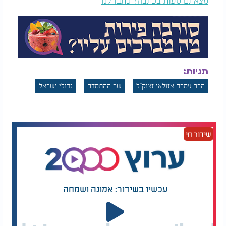
מצאתם טעות בכתבה? כתבו לנו
תגיות:
הרב עמרם אזולאי זצוק"ל
שר ההתמדה
גדולי ישראל
תיעוד מלא מהאירוע המרגש
כבר בפתח הדברים הורגשה ההתרגשות. לא הייתה זו
התרגשות חיצונית, של טקסיות בלבד, אלא רעד פנימי.
שידור חי
כאילו הדמות עצמה מרחפת מעל, מביטה בשקט על כל
הנעשה.
דברי הרבנים שנשמעו בזה אחר זה לא היו נאומים
רשמיים, אלא עדויות חיות. אחד דיבר על ימי ההתמדה
עכשיו בשידור: אמונה ושמחה
הבלתי נתפסת, על השעות הארוכות שבהן היה מרן
שקוע בלימוד עד כדי שכחה מהעולם. רב אחר העלה
זיכרונות אישיים, פשוטים לכאורה - אך מלאים אור:
הנהגה, מילה טובה, מבט של עידוד. והיה מי שתיאר את