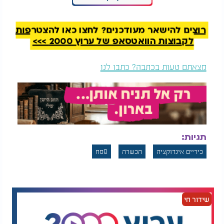
חמץ זעירים. לאחר שווידאנו כי המשטח נקי ומבריק
מכל צדדיו, האינדוקציה מוכנה לשימוש ללא חשש
רוצים להישאר מעודכנים? לחצו כאן להצטרפות
במהלך ימי החג.
לקבוצות הוואטסאפ של ערוץ 2000 >>>
בברכת חג כשר ושמח לכל בית ישראל ושנזכה כולנו
לשובע ולשמחה רוחנית אמיתית.
מצאתם טעות בכתבה? כתבו לנו
תגיות:
כיריים אינדוקציה
הכשרה
פסח
שידור חי