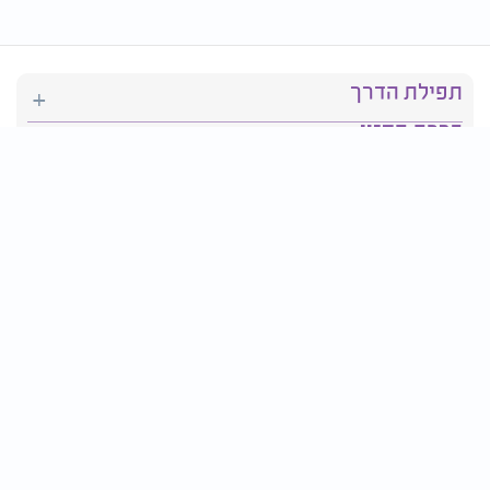
תפילת הדרך
ברכת המזון
יהדות
סידור תפילה
בריאות
חגים ומועדים