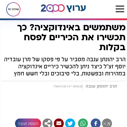
שידור חי
משתמשים באינדוקציה? כך
דף הבית
יהדות
חגים ומועדים
פסח
הכשרות לפסח
משתמשים באינדוקציה? כך תכשירו את הכיריים לפסח בקלות
תכשירו את הכיריים לפסח
בקלות
הרב יהונתן ענבה מסביר על פי פסקו של מרן עובדיה
יוסף זצ"ל כיצד ניתן להכשיר כיריים אינדוקציה
במהירות ובפשטות, בלי סיבוכים ובלי חשש חמץ
הרב יהונתן ענבה
29.03.26 י"א ניסן התשפ"ו
א
א
הוספת תגובה