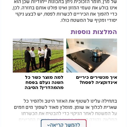
של מרן, חומר הזכוכית ניחן בתכונות ייחודיות שכן הוא
אינו בולע את טעמי המזון ואינו פולט אותם בחזרה. לכן,
כדי להפוך את הכיריים לכשרות לפסח, יש לבצע ניקוי
יסודי ומקיף של המשטח כולו.
המלצות נוספות
איך מכשירים כיריים
למה מוצר כשר כל
אינדוקציה לפסח?
השנה נעלם בפסח
מהמהדרין? הסיבה
תפתיע אתכם
בתחילה עלינו לשטוף את האזור היטב ולהסיר כל
שארית לכלוך או שומן. מומלץ מאוד לשפוך מים חמים
על המשטח לאחר הניקוי כדי להבטיח את הכשרתו
המלאה. נקודה חשובה במיוחד היא בדיקת החריצים
להמשך קריאה
והפינות בחיבורי הכיריים, שם עלולים להסתתר פירורי