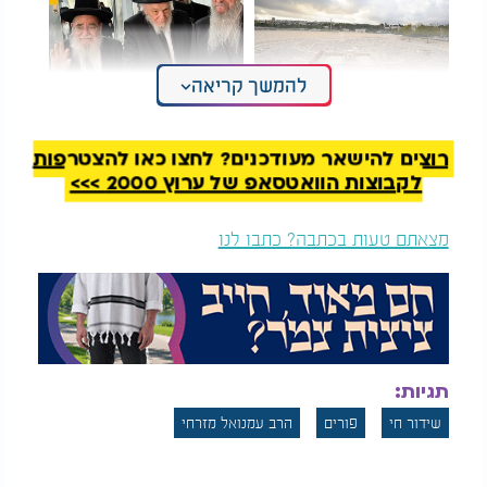
להמשך קריאה
הרב הראשי התרגש
מעמד נדיר בארה"ב:
מתערוכה חדשה על
הגרמ"ה הירש נכנס
בית המקדש: "לא
לאצטדיון בפילדלפיה
רוצים להישאר מעודכנים? לחצו כאן להצטרפות
מבינים כמה זה חסר"
לקבוצות הוואטסאפ של ערוץ 2000 >>>
מצאתם טעות בכתבה? כתבו לנו
תגיות:
שידור חי
פורים
הרב עמנואל מזרחי