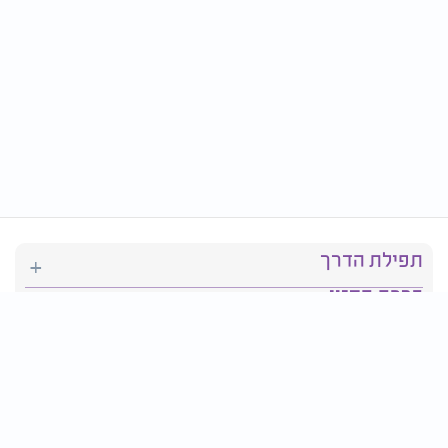
תפילת הדרך
ברכת המזון
יהדות
סידור תפילה
בריאות
חגים ומועדים