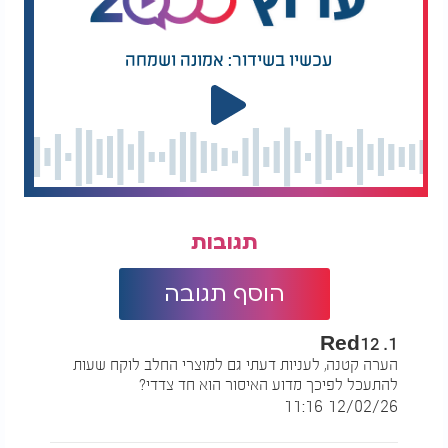
לאחר שהחסד (החלב) הגיע אל האדם, מתחילה בחינה
שקטה ועמוקה יותר: מה הוא עושה עם מה שקיבל? האם
הוא משתמש בשפע מתוך גאווה ותחושת זכאות, או
עכשיו בשידור: אמונה ושמחה
מתוך ענווה והכרה בטוב? ברגע שבו החסד פוגש את
המציאות היומיומית (הבשר), נבדקת היכולת של האדם
"להחזיק" את השפע. אם הכלי אינו ראוי, השפע עלול
לחמוק ממנו. זה לא עונש חיצוני שנוחת מהשמיים, אלא
תוצאה פנימית של אובדן הכלי הרוחני שיכול להכיל את
המתנה.
הצלם והשליטה בטבע
תגובות
המלצות נוספות
הוסף תגובה
1. Red12
הערה קטנה, לעניות דעתי גם למוצרי החלב לוקח שעות
להתעכל לפיכך מדוע האיסור הוא חד צדדי?
12/02/26 11:16
השלט שהסעיר מדינה
אתם יכולים לארח שלוש
שלמה: מספר כרטיס
דמויות אצלכם בבית,