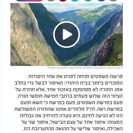
Play
הרב אייל אונגר: המשמעות הנסתרת לאיסור בשר וחלב על פי הקבלה
Video
פרשת משפטים מניחה לפנינו את אחד היסודות
המוכרים ביותר בבית היהודי: האיסור לבשל גדי בחלב
אמו. התורה לא מסתפקת באזכור אחד, אלא חוזרת על
הציווי הזה שלוש פעמים ברחבי חמישה חומשי תורה.
פעם בפרשת משפטים, פעם בפרשת כי תשא ופעם
בפרשת ראה. חז"ל מלמדים אותנו שהחזרה המשולשת
הזו לא הגיעה לחינם, היא נועדה להרחיב את גבולות
המצווה: איסור אחד על עצם הבישול, איסור שני על
האכילה, ואיסור שלישי על ההנאה מהתערובת הזו.