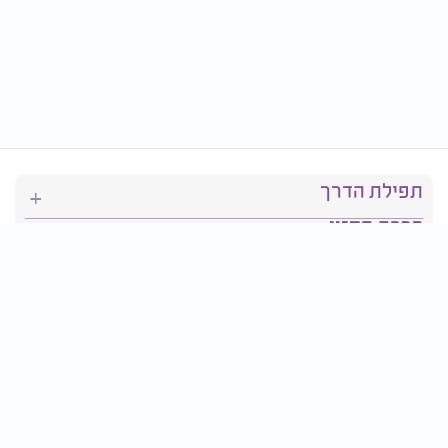
תפילת הדרך
ברכת המזון
יהדות
סידור תפילה
בריאות
חגים ומועדים