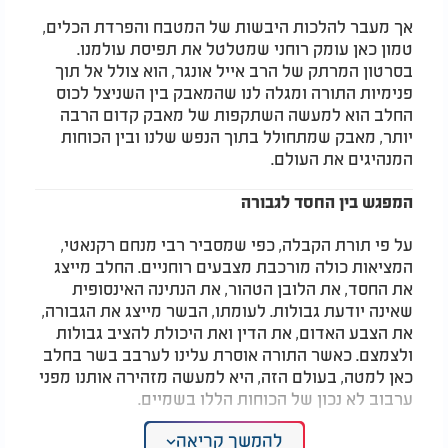
אך מעבר להלכות היבשות של המטבח והפרדת הכלים,
טמון כאן עומק רוחני שמטלטל את תפיסת עולמנו.
בסרטון המרתק של הרב אייל אונגר, הוא צולל אל תוך
פנימיות התורה ומגלה לנו שהמאבק בין השניצל לכוס
החלב הוא למעשה השתקפות של מאבק קדום הרבה
יותר, מאבק שמתחולל בתוך הנפש שלנו ובין הכוחות
המנהיגים את העולם.
המפגש בין החסד לגבורה
על פי תורת הקבלה, כפי שמסביר רבי מנחם רקנאטי,
המציאות כולה מורכבת מצבעים רוחניים. החלב מייצג
את החסד, את הלובן הטהור, את הנתינה האינסופית
שאינה יודעת גבולות. לעומתו, הבשר מייצג את הגבורה,
את הצבע האדום, את הדין ואת היכולת להציב גבולות
ולצמצם. כאשר התורה אוסרת עלינו לערבב בשר בחלב
כאן למטה, בעולם הזה, היא למעשה מזהירה אותנו מפני
ערבוב לא נכון של הכוחות הללו בשמיים.
להמשך קריאה
ההלכה קובעת כי עלינו להמתין שש שעות לאחר אכילת