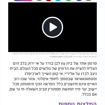
Play
(צילום: השימוש בסרטון נעשה על פי סעיף 27א בכפוף לחוק זכות היוצרים. בעל זכות היוצרים זכאי
Video
לבקש את הסרת הסרטון מ-
contact@tv2000.co.il
)
סרטון אחד של בית עץ לבן בודד על אי ירוק בלב הים
הצליח להצית את הדמיון של גולשים מכל העולם. הבית
ניצב לבדו על אליריי, אי קטן השייך לארכיפלג
וסטמאנאאיאר שבסמוך לחופי איסלנד, אזור שבו רוב
האיים אינם מיושבים כלל. המראה הנקי והמנותק מכל
יישוב יצר מיד תחושת מסתורין סביב השאלה מי גר שם,
אם בכלל.​
המלצות נוספות