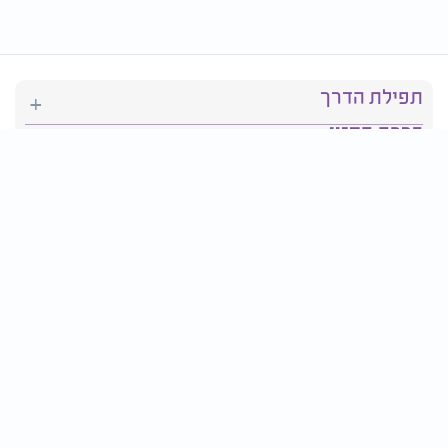
תפילת הדרך
ברכת המזון
יהדות
סידור תפילה
בריאות
חגים ומועדים