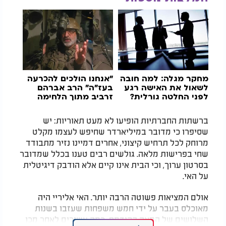
מחקר מגלה: למה חובה
"אנחנו הולכים להכרעה
לשאול את האישה רגע
בעז"ה" הרב אברהם
לפני החלטה גורלית?
זרביב מתוך הלחימה
ברשתות החברתיות הופיעו לא מעט תאוריות: יש
שסיפרו כי מדובר במיליארדר שחיפש לעצמו מקלט
מרוחק לכל תרחיש קיצוני, אחרים דמיינו נזיר מתבודד
שחי בפרישות מלאה. גולשים רבים טענו בכלל שמדובר
בסרטון ערוך, וכי הבית אינו קיים אלא הודבק דיגיטלית
על האי.​
אולם המציאות פשוטה הרבה יותר. האי אליריי היה
מאוכלס בעבר על ידי חמש משפחות שעזבו בשנות
השלושים של המאה הקודמת. כמה עשורים לאחר מכן